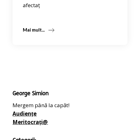
afectaț
Mai mult...
George Simion
Mergem până la capăt!
Audiențe
Meritocrați@