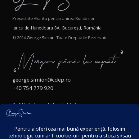
Președinte Alianța pentru Unirea Românilor.
Iancu de Hunedoara 8A, București, România
© 2024
George Simion.
Toate Drepturile Rezervate.
george.simion@cdep.ro
+40 754 779 920
Politică de confidențialitate
Politica cookies
Termeni și Condiții
Acordul de markting
Disclaimer