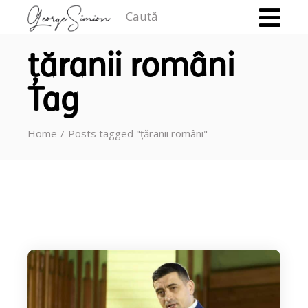
Caută
țăranii români
Tag
Home
Posts tagged "țăranii români"