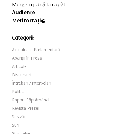
Mergem până la capăt!
Audiențe
Meritocrați@
Categorii:
Actualitate Parlamentară
Apariții în Presă
Articole
Discursuri
Întrebări / interpelări
Politic
Raport Săptămânal
Revista Presei
Sesizări
Știri
Stiri False