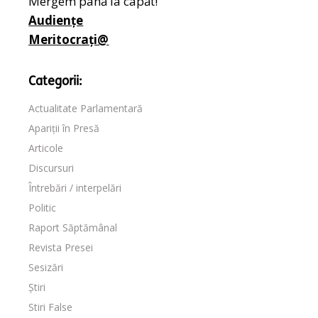
Mergem până la capăt!
Audiențe
Meritocrați@
Categorii:
Actualitate Parlamentară
Apariții în Presă
Articole
Discursuri
Întrebări / interpelări
Politic
Raport Săptămânal
Revista Presei
Sesizări
Știri
Stiri False