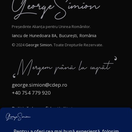
Președinte Alianța pentru Unirea Românilor.
Iancu de Hunedoara 8A, București, România
© 2024
George Simion.
Toate Drepturile Rezervate.
george.simion@cdep.ro
+40 754 779 920
Politică de confidențialitate
Politica cookies
Termeni și Condiții