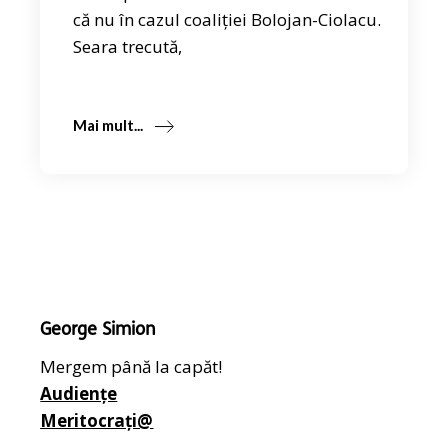
că nu în cazul coaliției Bolojan-Ciolacu.
Seara trecută,
Mai mult...
George Simion
Mergem până la capăt!
Audiențe
Meritocrați@