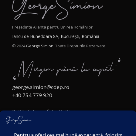
Președinte Alianța pentru Unirea Românilor.
Iancu de Hunedoara 8A, București, România
© 2024
George Simion.
Toate Drepturile Rezervate.
george.simion@cdep.ro
+40 754 779 920
Politică de confidențialitate
Politica cookies
Termeni și Condiții