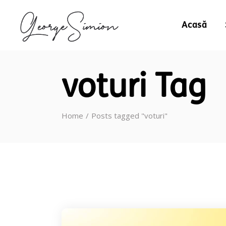
Acasă
voturi Tag
Home
Posts tagged "voturi"