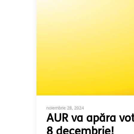
noiembrie 28, 2024
AUR va apăra votu
8 decembrie!