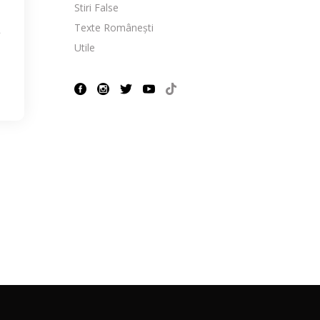
Stiri False
Texte Românești
e
Utile