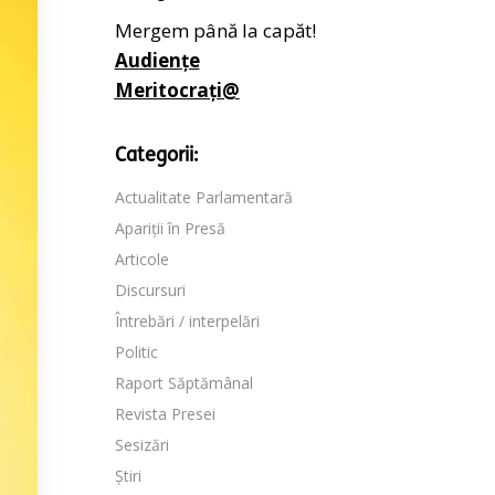
Mergem până la capăt!
Audiențe
Meritocrați@
Categorii:
Actualitate Parlamentară
Apariții în Presă
Articole
Discursuri
Întrebări / interpelări
Politic
Raport Săptămânal
Revista Presei
Sesizări
Știri