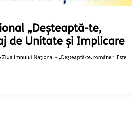
ional „Deșteaptă-te,
 de Unitate și Implicare
e Ziua Imnului Național – „Deșteaptă-te, române!”. Este,