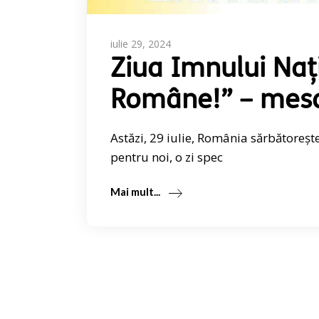
iulie 29, 2024
Ziua Imnului Naț
Române!” – mesaj
Astăzi, 29 iulie, România sărbătoreșt
pentru noi, o zi spec
Mai mult...