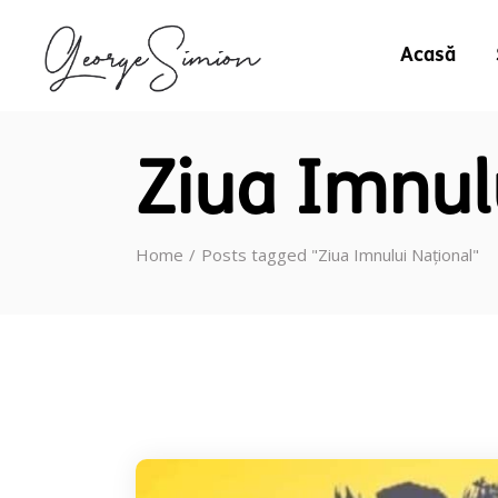
Acasă
Ziua Imnul
Home
Posts tagged "Ziua Imnului Național"