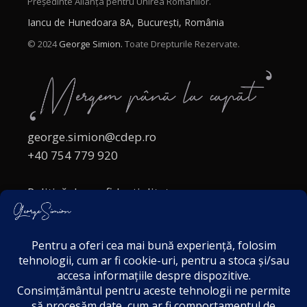
Președinte Alianța pentru Unirea Românilor.
Iancu de Hunedoara 8A, București, România
© 2024
George Simion.
Toate Drepturile Rezervate.
george.simion@cdep.ro
+40 754 779 920
Politică de confidențialitate
Politica cookies
Termeni și Condiții
Acordul de markting
Disclaimer