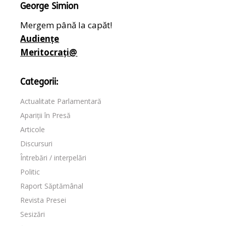
George Simion
Mergem până la capăt!
Audiențe
Meritocrați@
Categorii:
Actualitate Parlamentară
Apariții în Presă
Articole
Discursuri
Întrebări / interpelări
Politic
Raport Săptămânal
Revista Presei
Sesizări