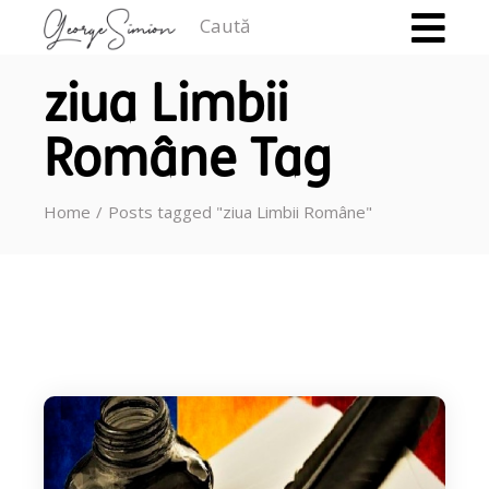
Caută
ziua Limbii
Române Tag
Home
Posts tagged "ziua Limbii Române"