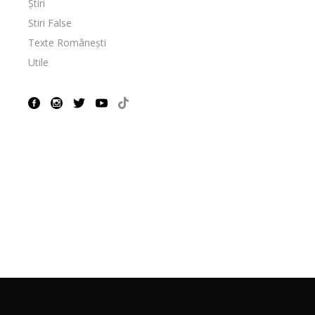
Știri
Stiri False
Texte Românești
Utile