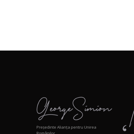
Președinte Alianța pentru Unirea
Românilor.