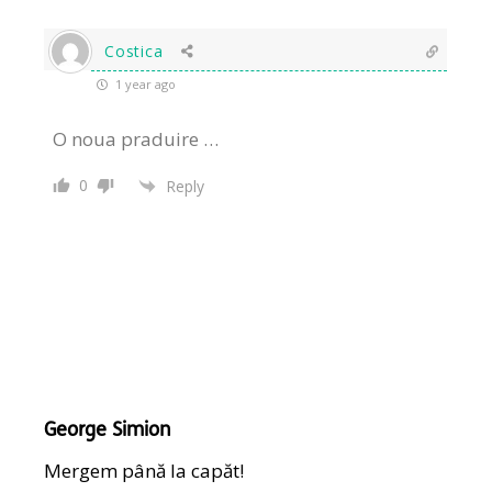
Costica
1 year ago
O noua praduire …
0
Reply
George Simion
Mergem până la capăt!