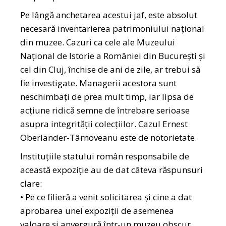
Pe lângă anchetarea acestui jaf, este absolut
necesară inventarierea patrimoniului național
din muzee. Cazuri ca cele ale Muzeului
Național de Istorie a României din București și
cel din Cluj, închise de ani de zile, ar trebui să
fie investigate. Managerii acestora sunt
neschimbați de prea mult timp, iar lipsa de
acțiune ridică semne de întrebare serioase
asupra integrității colecțiilor. Cazul Ernest
Oberländer-Târnoveanu
este de notorietate.
Instituțiile statului român responsabile de
această expoziție au de dat câteva răspunsuri
clare:
• Pe ce filieră a venit solicitarea și cine a dat
aprobarea unei expoziții de asemenea
valoare și anvergură într-un muzeu obscur