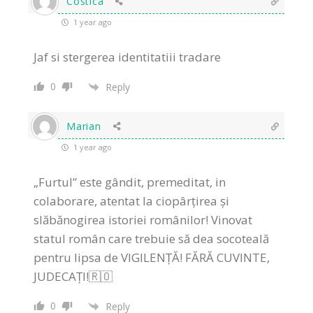
Costica
1 year ago
Jaf si stergerea identitatiii tradare
0
Reply
Marian
1 year ago
„Furtul” este gândit, premeditat, in
colaborare, atentat la ciopârțirea și
slăbănogirea istoriei românilor! Vinovat
statul român care trebuie să dea socoteală
pentru lipsa de VIGILENȚĂ! FĂRĂ CUVINTE,
JUDECAȚI!🇷🇴
0
Reply