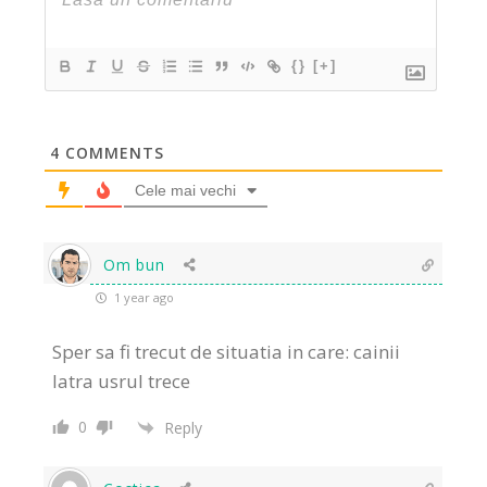
{}
[+]
4
COMMENTS
Cele mai vechi
Om bun
1 year ago
Sper sa fi trecut de situatia in care: cainii
latra usrul trece
0
Reply