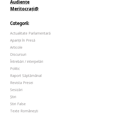
Audiențe
Meritocrați@
Categorii:
Actualitate Parlamentară
Apariții în Presă
Articole
Discursuri
Întrebări / interpelări
Politic
Raport Săptămânal
Revista Presei
Sesizări
Știri
Stiri False
Texte Românești