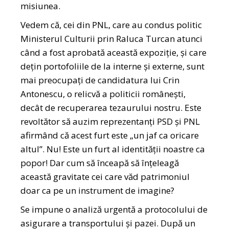
misiunea.
Vedem că, cei din PNL, care au condus politic
Ministerul Culturii prin Raluca Turcan atunci
când a fost aprobată această expoziție, și care
dețin portofoliile de la interne și externe, sunt
mai preocupați de candidatura lui Crin
Antonescu, o relicvă a politicii românești,
decât de recuperarea tezaurului nostru. Este
revoltător să auzim reprezentanți PSD și PNL
afirmând că acest furt este „un jaf ca oricare
altul”. Nu! Este un furt al identității noastre ca
popor! Dar cum să înceapă să înțeleagă
această gravitate cei care văd patrimoniul
doar ca pe un instrument de imagine?
Se impune o analiză urgentă a protocolului de
asigurare a transportului și pazei. După un