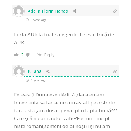
Adelin Florin Hanas
1 year ago
Forța AUR la toate alegerile. Le este frică de
AUR
2
Reply
Iuliana
1 year ago
Ferească Dumnezeu!Adică ,daca eu,am
binevointa sa fac acum un asfalt pe o str din
tara asta ,am dosar penal pt o fapta bună???
Ca ce,că nu am autorizație?Fac un bine pt
niste români,semeni de-ai noștri și nu am