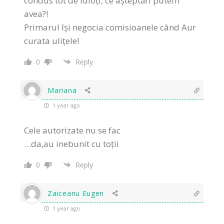
condus tot de idioți, ce așteptări putem
avea?!
Primarul își negocia comisioanele când Aur
curata ulițele!
0
Reply
Mariana
1 year ago
Cele autorizate nu se fac
…da,au inebunit cu toții
0
Reply
Zaiceanu Eugen
1 year ago