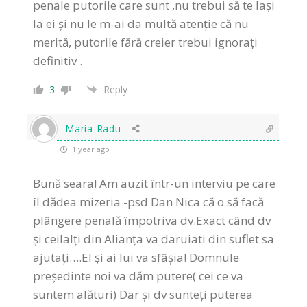
penale putorile care sunt ,nu trebui să te lași
la ei și nu le m-ai da multă atenție că nu
merită, putorile fără creier trebui ignorați
definitiv .
3
Reply
Maria Radu
1 year ago
Bună seara! Am auzit într-un interviu pe care
îl dădea mizeria -psd Dan Nica că o să facă
plângere penală împotriva dv.Exact când dv
și ceilalți din Alianța va daruiati din suflet sa
ajutați….El și ai lui va sfâșia! Domnule
președinte noi va dăm putere( cei ce va
suntem alături) Dar și dv sunteți puterea