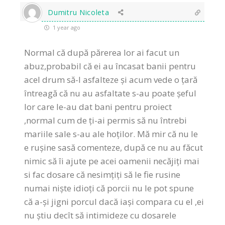
Dumitru Nicoleta
1 year ago
Normal că după părerea lor ai facut un
abuz,probabil că ei au încasat banii pentru
acel drum să-l asfalteze și acum vede o țară
întreagă că nu au asfaltate s-au poate șeful
lor care le-au dat bani pentru proiect
,normal cum de ți-ai permis să nu întrebi
mariile sale s-au ale hoților. Mă mir că nu le
e rușine sasă comenteze, după ce nu au făcut
nimic să îi ajute pe acei oamenii necăjiți mai
si fac dosare că nesimțiți să le fie rusine
numai niște idioți că porcii nu le pot spune
că a-și jigni porcul dacă iași compara cu el ,ei
nu știu decît să intimideze cu dosarele