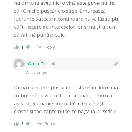
nu dmv.nu aveți nici o vină aste guvernul no
să FC.nici o pușcărie o să se lămurească
lucrurile Succes in continuare nu vă lăsați ptr
că în fiecare au intereselor lor și nu știu cum
să vai mă pună piedici
1
Reply
Gruia Titi
1 year ago
După cum am spus și în postare, în România
trebuie să devenim toți criminali, pentru a
avea o „Românie normală”, că dacă ești
cinstit și faci fapte bune, te bagă la pușcărie.
3
Reply