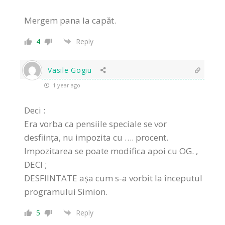
Mergem pana la capăt.
4
Reply
Vasile Gogiu
1 year ago
Deci :
Era vorba ca pensiile speciale se vor
desființa, nu impozita cu …. procent.
Impozitarea se poate modifica apoi cu OG. ,
DECI ;
DESFIINTATE așa cum s-a vorbit la începutul
programului Simion.
5
Reply