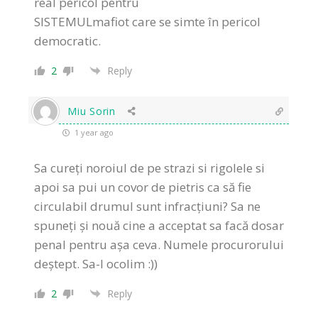
real pericol pentru
SISTEMULmafiot care se simte în pericol
democratic.
2
Reply
Miu Sorin
1 year ago
Sa cureți noroiul de pe strazi si rigolele si
apoi sa pui un covor de pietris ca să fie
circulabil drumul sunt infracțiuni? Sa ne
spuneți și nouă cine a acceptat sa facă dosar
penal pentru așa ceva. Numele procurorului
deștept. Sa-l ocolim :))
2
Reply