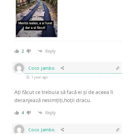
2
Reply
Coco Jambo.
1 year ago
Ați făcut ce trebuia să facă ei și de aceea îi
deranjează nesimțiți,hoții dracu.
4
Reply
Coco Jambo.