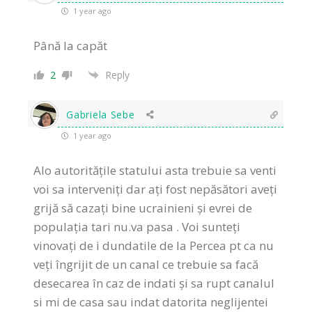
1 year ago
Până la capăt
2
Reply
Gabriela Sebe
1 year ago
Alo autoritățile statului asta trebuie sa venti
voi sa interveniți dar ați fost nepăsători aveți
grijă să cazați bine ucrainieni și evrei de
populația tari nu.va pasa . Voi sunteți
vinovați de i dundatile de la Percea pt ca nu
veți îngrijit de un canal ce trebuie sa facă
desecarea în caz de indati și sa rupt canalul
si mi de casa sau indat datorita neglijentei