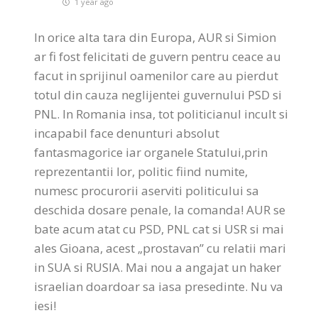
1 year ago
In orice alta tara din Europa, AUR si Simion
ar fi fost felicitati de guvern pentru ceace au
facut in sprijinul oamenilor care au pierdut
totul din cauza neglijentei guvernului PSD si
PNL. In Romania insa, tot politicianul incult si
incapabil face denunturi absolut
fantasmagorice iar organele Statului,prin
reprezentantii lor, politic fiind numite,
numesc procurorii aserviti politicului sa
deschida dosare penale, la comanda! AUR se
bate acum atat cu PSD, PNL cat si USR si mai
ales Gioana, acest „prostavan” cu relatii mari
in SUA si RUSIA. Mai nou a angajat un haker
israelian doardoar sa iasa presedinte. Nu va
iesi!