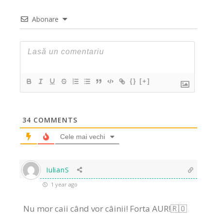
Abonare
{}
[+]
34
COMMENTS
Cele mai vechi
IulianS
1 year ago
Nu mor caii când vor câinii! Forta AUR!🇷🇴