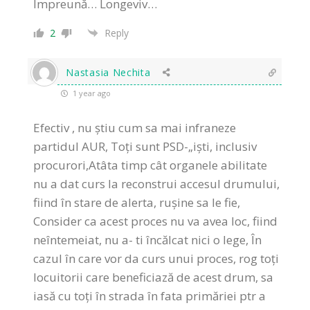
Împreună… Longeviv…
2
Reply
Nastasia Nechita
1 year ago
Efectiv , nu știu cum sa mai infraneze
partidul AUR, Toți sunt PSD-„iști, inclusiv
procurori,Atâta timp cât organele abilitate
nu a dat curs la reconstrui accesul drumului,
fiind în stare de alerta, rușine sa le fie,
Consider ca acest proces nu va avea loc, fiind
neîntemeiat, nu a- ti încălcat nici o lege, În
cazul în care vor da curs unui proces, rog toți
locuitorii care beneficiază de acest drum, sa
iasă cu toți în strada în fata primăriei ptr a