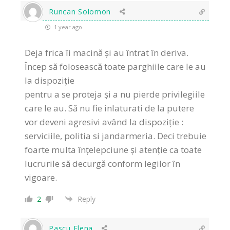
Runcan Solomon
1 year ago
Deja frica îi macină și au întrat în deriva.
Încep să folosească toate parghiile care le au
la dispoziție
pentru a se proteja și a nu pierde privilegiile
care le au. Să nu fie inlaturati de la putere
vor deveni agresivi având la dispoziție :
serviciile, politia si jandarmeria. Deci trebuie
foarte multa înțelepciune și atenție ca toate
lucrurile să decurgă conform legilor în
vigoare.
2
Reply
Pascu Elena