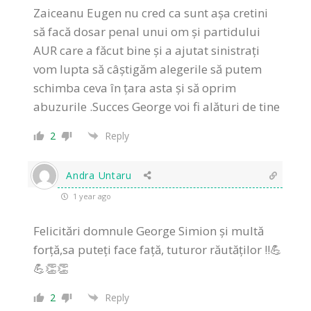
Zaiceanu Eugen nu cred ca sunt așa cretini
să facă dosar penal unui om și partidului
AUR care a făcut bine și a ajutat sinistrați
vom lupta să câștigăm alegerile să putem
schimba ceva în țara asta și să oprim
abuzurile .Succes George voi fi alături de tine
2
Reply
Andra Untaru
1 year ago
Felicitări domnule George Simion și multă
forță,sa puteți face față, tuturor răutăților !!💪
💪👏👏
2
Reply