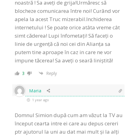
noastră ! Sa aveți de grija!Urmăresc să
blocheze comunicarea între noi! Curând vor
apela la acest Truc mizerabil.Inchiderea
internetului ! Se poate orice atâta vreme cât
simt căderea! Lupi înfometați! Să faceți o
linie de urgență că noi cei din Alianța sa
putem tine aproape în caz in care ne vor
impune tăcerea! Sa aveți o seară liniștită!
3
Reply
Maria
1 year ago
Domnul Simion după cum am văzut la TV au
început cearta intre ei care au depus cereri
ptr ajutorul la uni au dat mai mult și la alți