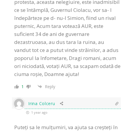
protesta, aceasta nelegiuire, este inadmisibil
ce se întâmplă, Guvernul Ciolacu, vor sa- l
îndepărteze pe d- nu-l Simion, fiind un rival
puternic, Acum tara votează AUR, este
suficient 34 de ani de guvernare
dezastruoasa, au dus tara la ruina, au
vandut tot ce a putut vinde străinilor, a adus
poporul la înfometare, Dragi romani, acum
ori niciodată, votați AUR, sa scapam odată de
ciuma roșie, Doamne ajuta!
1
Reply
Irina Colceru
1 year ago
Puteți sa le mulțumiri, va ajuta sa creșteți în