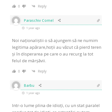
0
Reply
Paraschiv Cornel
1 year ago
Noi naționaliștii o să ajungem să ne numim
legitima apărare,hoții au văzut că pierd teren
și în disperarea pe care o au recurg la tot
felul de mârșăvii.
0
Reply
Barbu
1 year ago
Intr-o lume plina de idioți, cu un stat paralel