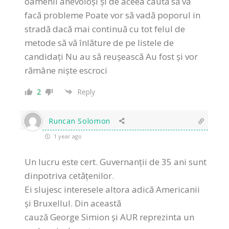
oamenii anevoioși și de aceea caută să vă
facă probleme Poate vor să vadă poporul in
stradă dacă mai continuă cu tot felul de
metode să vă înlăture de pe listele de
candidați Nu au să reușească Au fost și vor
rămâne niște escroci
2
Reply
Runcan Solomon
1 year ago
Un lucru este cert. Guvernanții de 35 ani sunt
dinpotriva cetățenilor.
Ei slujesc interesele altora adică Americanii
și Bruxellul. Din această
cauză George Simion și AUR reprezinta un