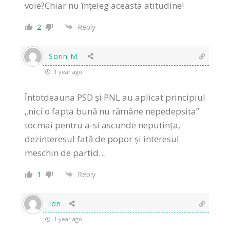
voie?Chiar nu înțeleg aceasta atitudine!
2
Reply
Sorin M.
1 year ago
Întotdeauna PSD și PNL au aplicat principiul
„nici o fapta bună nu rămâne nepedepsita”
tocmai pentru a-si ascunde neputința,
dezinteresul față de popor și interesul
meschin de partid…
1
Reply
Ion
1 year ago