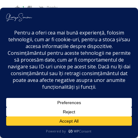
1
Reply
Valentin Merfu
1 year ago
Forță AUR hai votați da votați AUR
1
Reply
Violeta
1 year ago
Este o culme a nesimtirii și a primitivismului!
34
0
Reply