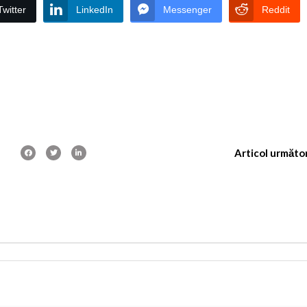
Twitter
LinkedIn
Messenger
Reddit
Articol următo