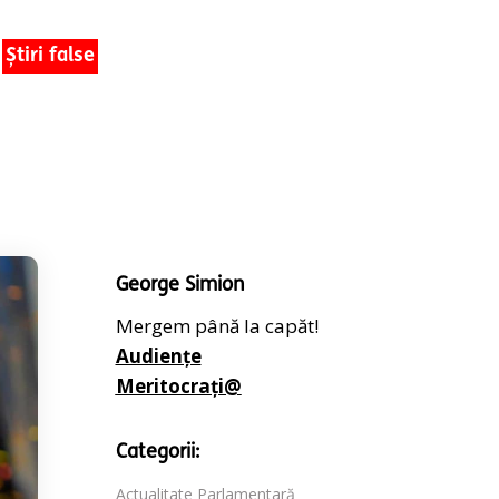
Știri false
George Simion
Mergem până la capăt!
Audiențe
Meritocrați@
Categorii:
Actualitate Parlamentară