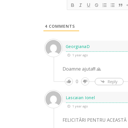
4
COMMENTS
GeorgianaD
1 year ago
Doamne ajuta!!! 🙏
0
Reply
Lascaian Ionel
1 year ago
FELICITĂRI PENTRU ACEASTĂ 