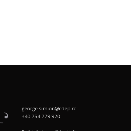
george.simion@cdep.ro
+40 754 779 920