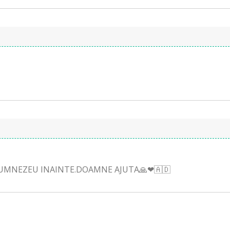
L DUMNEZEU INAINTE.DOAMNE AJUTA🙏❤🇦🇩