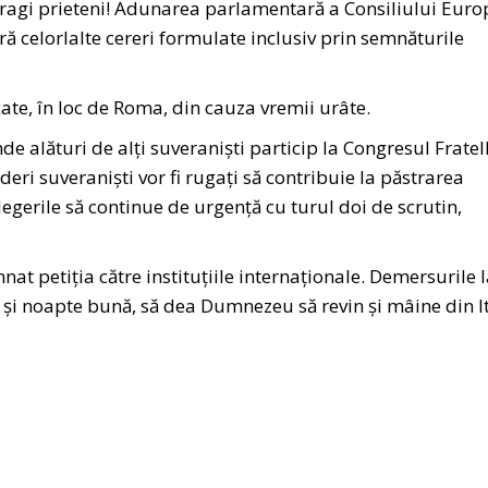
dragi prieteni! Adunarea parlamentară a Consiliului Euro
ură celorlalte cereri formulate inclusiv prin semnăturile
cate, în loc de Roma, din cauza vremii urâte.
 alături de alți suveraniști particip la Congresul Fratell
i lideri suveraniști vor fi rugați să contribuie la păstrarea
legerile să continue de urgență cu turul doi de scrutin,
at petiția către instituțiile internaționale. Demersurile 
și noapte bună, să dea Dumnezeu să revin și mâine din It