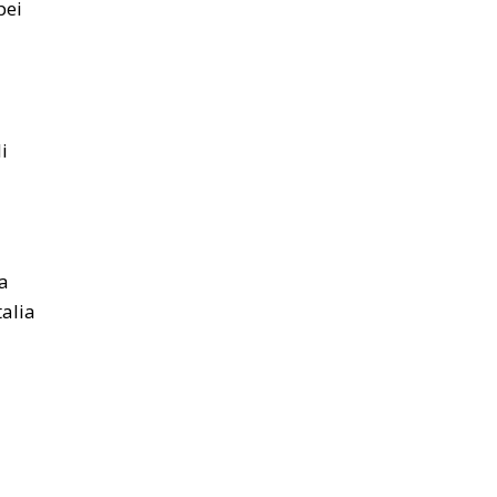
pei
i
la
alia