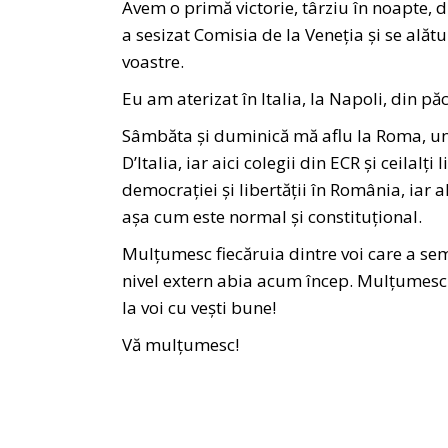
Avem o primă victorie, târziu în noapte, 
a sesizat Comisia de la Veneția și se alăt
voastre.
Eu am aterizat în Italia, la Napoli, din pă
Sâmbăta și duminică mă aflu la Roma, unde
D’Italia, iar aici colegii din ECR și ceilalț
democrației și libertății în România, iar a
așa cum este normal și constituțional.
Mulțumesc fiecăruia dintre voi care a semn
nivel extern abia acum încep. Mulțumesc 
la voi cu vești bune!
Vă mulțumesc!