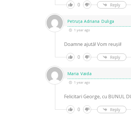
0
Reply
Petruța Adriana Duliga
1 year ago
Doamne ajută! Vom reușii!
0
Reply
Maria Vaida
1 year ago
Felicitari George, cu BUNU
0
Reply