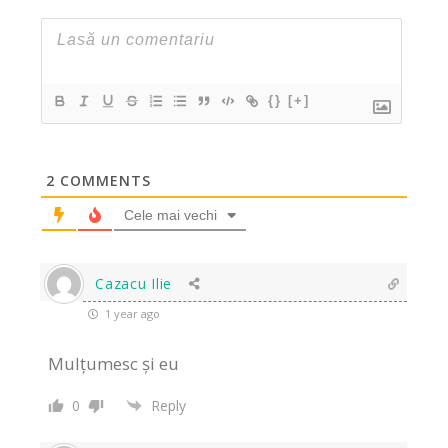
{}
[+]
2
COMMENTS
Cele mai vechi
Cazacu Ilie
1 year ago
Mulțumesc și eu
0
Reply