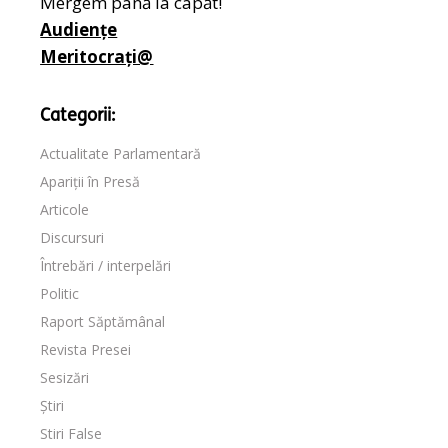
Mergem până la capăt!
Audiențe
Meritocrați@
Categorii:
Actualitate Parlamentară
Apariții în Presă
Articole
Discursuri
Întrebări / interpelări
Politic
Raport Săptămânal
Revista Presei
Sesizări
Știri
Stiri False