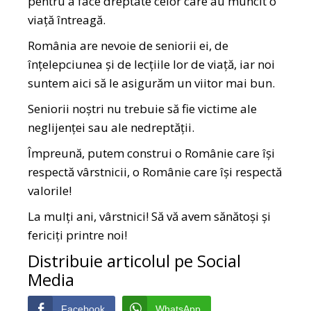
pentru a face dreptate celor care au muncit o
viață întreagă.
România are nevoie de seniorii ei, de
înțelepciunea și de lecțiile lor de viață, iar noi
suntem aici să le asigurăm un viitor mai bun.
Seniorii noștri nu trebuie să fie victime ale
neglijenței sau ale nedreptății.
Împreună, putem construi o Românie care își
respectă vârstnicii, o Românie care își respectă
valorile!
La mulți ani, vârstnici! Să vă avem sănătoși și
fericiți printre noi!
Distribuie articolul pe Social
Media
Facebook
WhatsApp