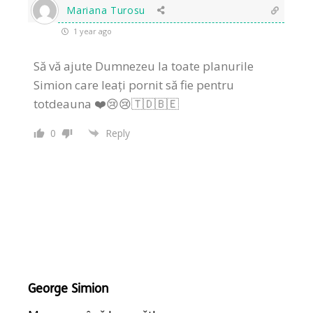
Mariana Turosu
1 year ago
Să vă ajute Dumnezeu la toate planurile
Simion care leați pornit să fie pentru
totdeauna ❤️😢😢🇹🇩🇧🇪
0
Reply
George Simion