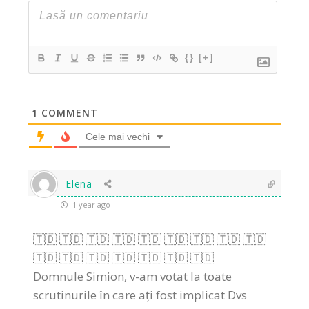
{}
[+]
1
COMMENT
Cele mai vechi
Elena
1 year ago
🇹🇩 🇹🇩 🇹🇩 🇹🇩 🇹🇩 🇹🇩 🇹🇩 🇹🇩 🇹🇩
🇹🇩 🇹🇩 🇹🇩 🇹🇩 🇹🇩 🇹🇩 🇹🇩
Domnule Simion, v-am votat la toate
scrutinurile în care ați fost implicat Dvs