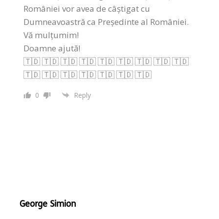
României vor avea de câștigat cu
Dumneavoastră ca Președinte al României.
Vă mulțumim!
Doamne ajută!
🇹🇩 🇹🇩 🇹🇩 🇹🇩 🇹🇩 🇹🇩 🇹🇩 🇹🇩 🇹🇩
🇹🇩 🇹🇩 🇹🇩 🇹🇩 🇹🇩 🇹🇩 🇹🇩
0
Reply
George Simion