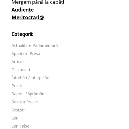
Mergem până la capăt!
Audiențe
Meritocrați@
Categorii:
Actualitate Parlamentară
Apariții în Presă
Articole
Discursuri
Întrebări / interpelări
Politic
Raport Săptămânal
Revista Presei
Sesizări
Știri
Stiri False