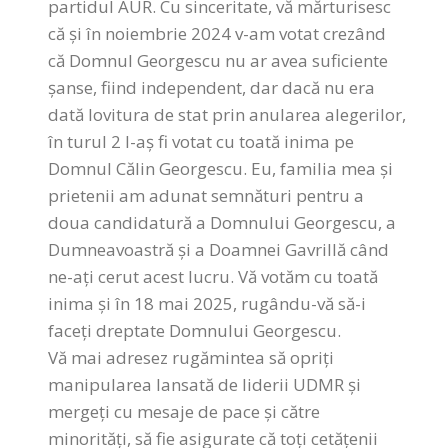
partidul AUR. Cu sinceritate, vă mărturisesc
că și în noiembrie 2024 v-am votat crezând
că Domnul Georgescu nu ar avea suficiente
șanse, fiind independent, dar dacă nu era
dată lovitura de stat prin anularea alegerilor,
în turul 2 l-aș fi votat cu toată inima pe
Domnul Călin Georgescu. Eu, familia mea și
prietenii am adunat semnături pentru a
doua candidatură a Domnului Georgescu, a
Dumneavoastră și a Doamnei Gavrillă când
ne-ați cerut acest lucru. Vă votăm cu toată
inima și în 18 mai 2025, rugându-vă să-i
faceți dreptate Domnului Georgescu.
Vă mai adresez rugămintea să opriți
manipularea lansată de liderii UDMR și
mergeți cu mesaje de pace și către
minorități, să fie asigurate că toți cetățenii