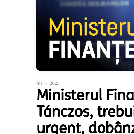
mai 7, 2025
Ministerul Fin
Tánczos, trebu
urgent, dobânz