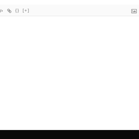
{}
[+]