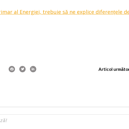
imar al Energiei, trebuie să ne explice diferențele d
Articol următo