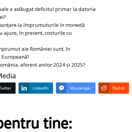
ale a adăugat deficitul primar la datoria
ei?
 finanțare la împrumuturile în monedă
u ajuns, în prezent, costurile cu
împrumut ale României sunt, în
ea Europeană?
 România, aferent anilor 2024 și 2025?
 Media
Twitter
LinkedIn
Messenger
Reddit
entru tine: