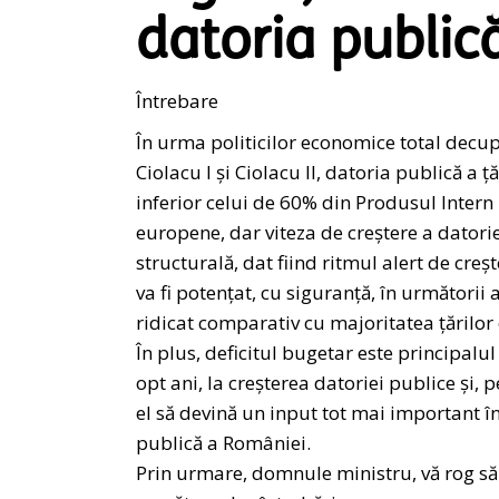
datoria public
Întrebare
În urma politicilor economice total decup
Ciolacu I și Ciolacu II, datoria publică a ță
inferior celui de 60% din Produsul Intern 
europene, dar viteza de creștere a datori
structurală, dat fiind ritmul alert de creșt
va fi potențat, cu siguranță, în următorii 
ridicat comparativ cu majoritatea țărilor
În plus, deficitul bugetar este principalu
opt ani, la creșterea datoriei publice și, p
el să devină un input tot mai important î
publică a României.
Prin urmare, domnule ministru, vă rog să