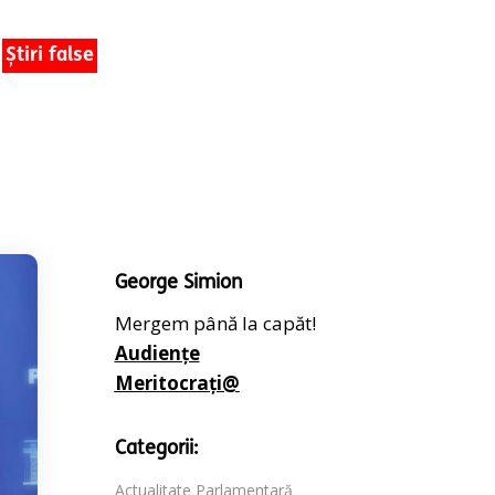
Știri false
George Simion
Mergem până la capăt!
Audiențe
Meritocrați@
Categorii:
Actualitate Parlamentară