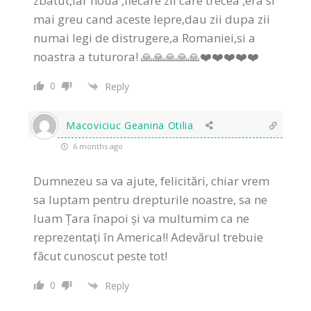
zbatut,iar noua ,fiecare zii care trecea ,era si
mai greu cand aceste lepre,dau zii dupa zii
numai legi de distrugere,a Romaniei,si a
noastra a tuturora! 🙏🙏🙏🙏🙏❤️❤️❤️❤️❤️
0
Reply
Macoviciuc Geanina Otilia
6 months ago
Dumnezeu sa va ajute, felicitări, chiar vrem
sa luptam pentru drepturile noastre, sa ne
luam Țara înapoi și va multumim ca ne
reprezentați în America!! Adevărul trebuie
făcut cunoscut peste tot!
0
Reply