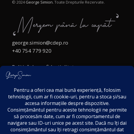
© 2024
George Simion.
Toate Drepturile Rezervate.
george.simion@cdep.ro
+40 754 779 920
Politică de confidențialitate
Politica cookies
Termeni și Condiții
Acordul de markting
Disclaimer