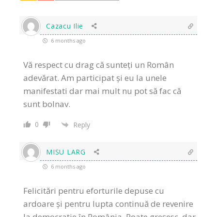
Cazacu Ilie
6 months ago
Vă respect cu drag că sunteți un Român
adevărat. Am participat și eu la unele
manifestati dar mai mult nu pot să fac că
sunt bolnav.
0
Reply
MISU LARG
6 months ago
Felicitări pentru eforturile depuse cu
ardoare și pentru lupta continuă de revenire
la democrație în România. Poate greșesc, dar