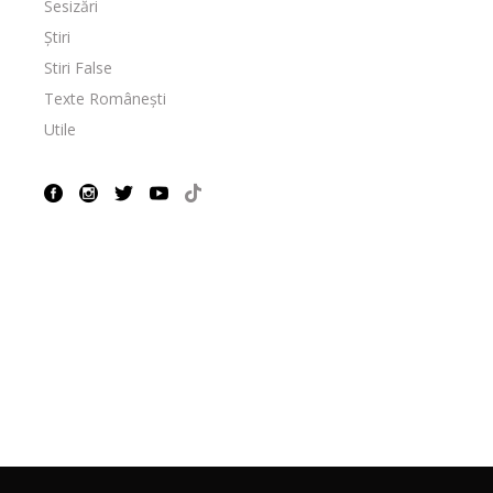
Sesizări
Știri
Stiri False
Texte Românești
Utile