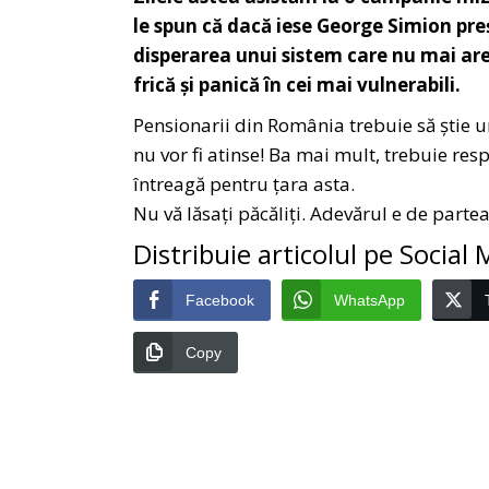
le spun că dacă iese George Simion preșe
disperarea unui sistem care nu mai are
frică și panică în cei mai vulnerabili.
Pensionarii din România trebuie să știe un l
nu vor fi atinse! Ba mai mult, trebuie res
întreagă pentru țara asta.
Nu vă lăsați păcăliți. Adevărul e de parte
Distribuie articolul pe Social
Facebook
WhatsApp
Copy