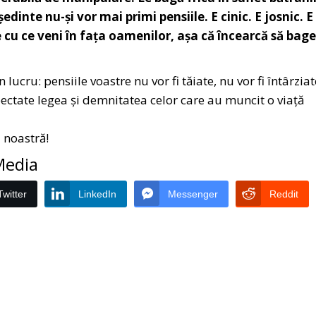
dinte nu-și vor mai primi pensiile. E cinic. E josnic. E
 cu ce veni în fața oamenilor, așa că încearcă să bage
ucru: pensiile voastre nu vor fi tăiate, nu vor fi întârziat
pectate legea și demnitatea celor care au muncit o viață
a noastră!
 Media
Twitter
LinkedIn
Messenger
Reddit