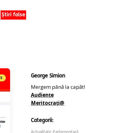
Știri false
George Simion
Mergem până la capăt!
Audiențe
Meritocrați@
Categorii:
Actualitate Parlamentară