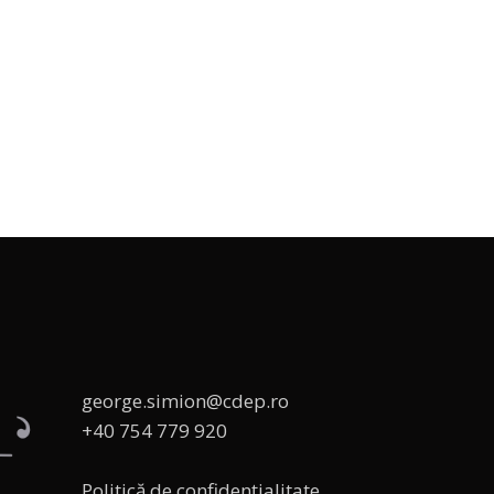
george.simion@cdep.ro
+40 754 779 920
Politică de confidențialitate