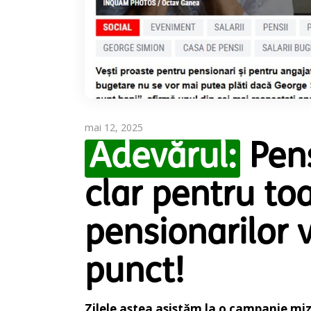
mai 12, 2025
Adevărul:
Pens
clar pentru to
pensionarilor v
punct!
Zilele astea asistăm la o campanie mize