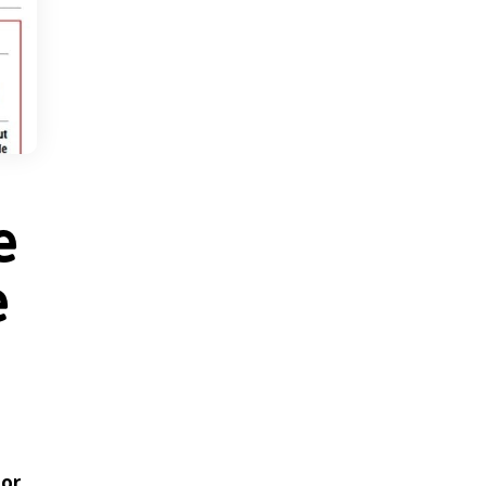
e
e
or,