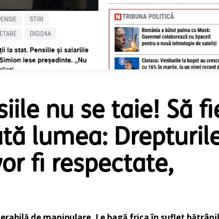
iile nu se taie! Să fi
ată lumea: Drepturil
or fi respectate,
rabilă de manipulare. Le bagă frica în suflet bătrânil