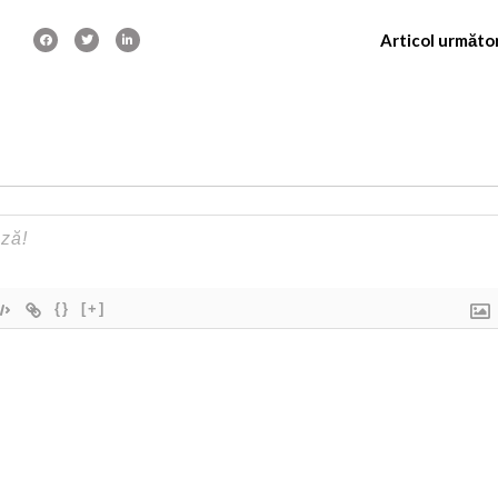
Articol următo
{}
[+]