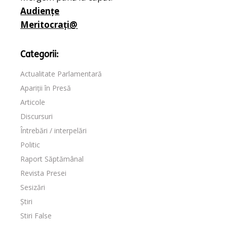
Audiențe
Meritocrați@
Categorii:
Actualitate Parlamentară
Apariții în Presă
Articole
Discursuri
Întrebări / interpelări
Politic
Raport Săptămânal
Revista Presei
Sesizări
Știri
Stiri False