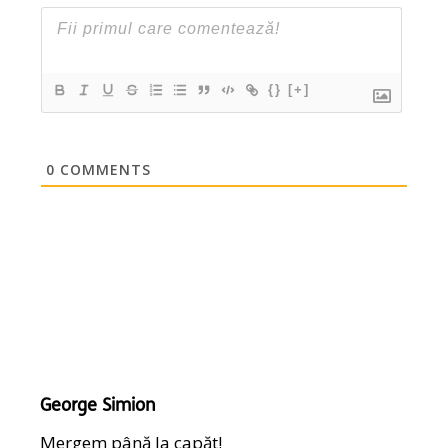
{}
[+]
0
COMMENTS
George Simion
Mergem până la capăt!