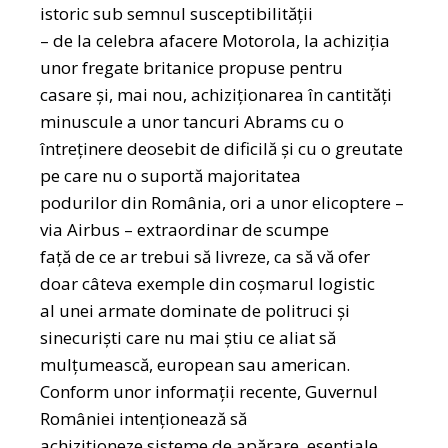
istoric sub semnul susceptibilității
– de la celebra afacere Motorola, la achiziția
unor fregate britanice propuse pentru
casare și, mai nou, achiziționarea în cantități
minuscule a unor tancuri Abrams cu o
întreținere deosebit de dificilă și cu o greutate
pe care nu o suportă majoritatea
podurilor din România, ori a unor elicoptere –
via Airbus – extraordinar de scumpe
față de ce ar trebui să livreze, ca să vă ofer
doar câteva exemple din coșmarul logistic
al unei armate dominate de politruci și
sinecuriști care nu mai știu ce aliat să
mulțumească, european sau american.
Conform unor informații recente, Guvernul
României intenționează să
achiziționeze sisteme de apărare, esențiale