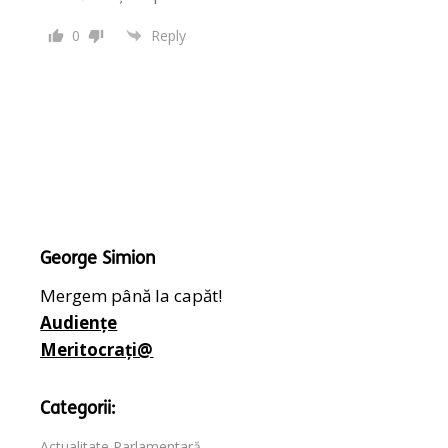
0
Reply
George Simion
Mergem până la capăt!
Audiențe
Meritocrați@
Categorii:
Actualitate Parlamentară