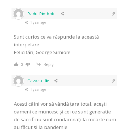
Radu Rîmboiu
1 year ago
Sunt curios ce va răspunde la această
interpelare.
Felicitări, George Simion!
0
Reply
Cazacu Ilie
1 year ago
Acești câini vor să vândă țara total, acești
oameni ce muncesc și cei ce sunt generație
de sacrificiu sunt condamnați la moarte cum
au făcut și la pandemie