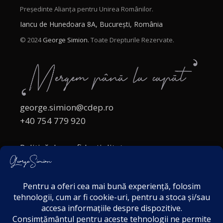
Președinte Alianța pentru Unirea Românilor.
Iancu de Hunedoara 8A, București, România
© 2024
George Simion.
Toate Drepturile Rezervate.
george.simion@cdep.ro
+40 754 779 920
Politică de confidențialitate
Politica cookies
Termeni și Condiții
Acordul de markting
Disclaimer