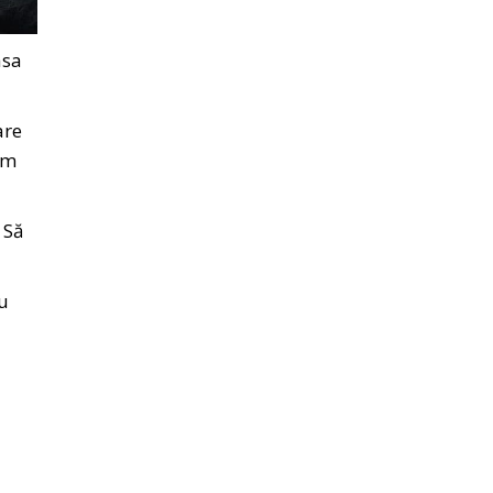
asa
are
fim
 Să
au