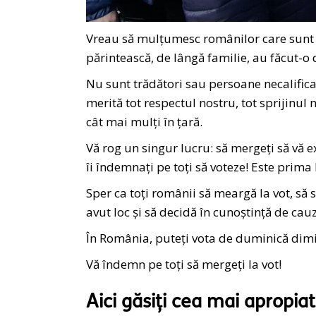
Vreau să mulțumesc românilor care sunt î
părintească, de lângă familie, au făcut-o 
Nu sunt trădători sau persoane necalificat
merită tot respectul nostru, tot sprijinul n
cât mai mulți în țară.
Vă rog un singur lucru: să mergeți să vă ex
îi îndemnați pe toți să voteze! Este prima 
Sper ca toți românii să meargă la vot, s
avut loc și să decidă în cunoștință de cauz
În România, puteți vota de duminică dim
Vă îndemn pe toți să mergeți la vot!
Aici găsiți cea mai apropiat