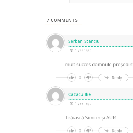
7
COMMENTS
Serban Stanciu
1 year ago
mult succes domnule președint
0
Reply
Cazacu Ilie
1 year ago
Trăiască Simion și AUR
0
Reply