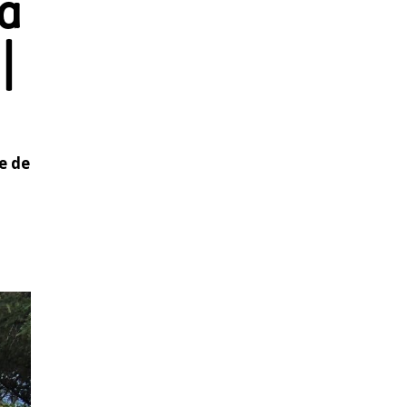
la
|
e de