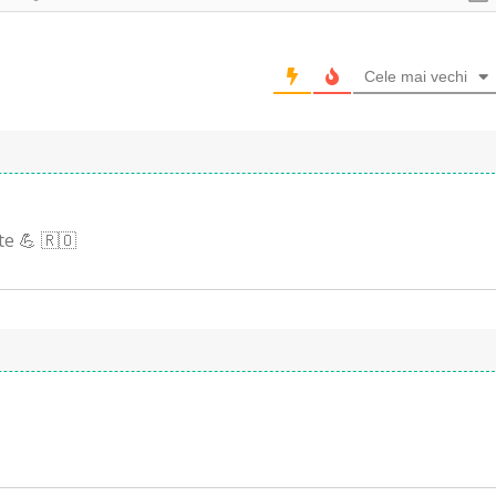
Cele mai vechi
e 💪 🇷🇴