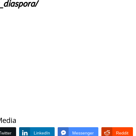
t_diaspora/
 Media
Twitter
LinkedIn
Messenger
Reddit