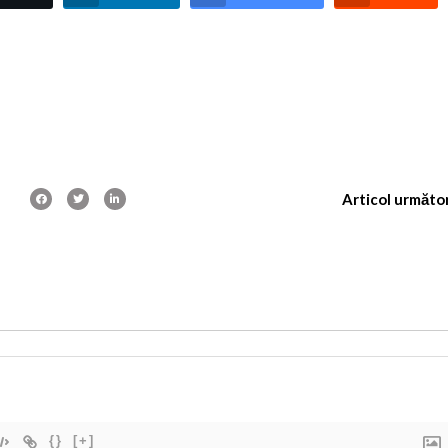
Articol următo
{}
[+]