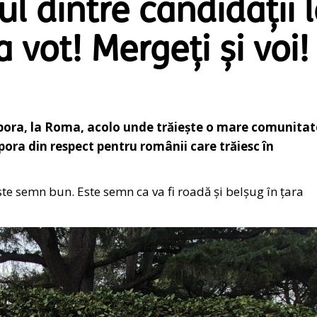
 dintre candidații 
 vot! Mergeți și voi! 
spora, la Roma, acolo unde trăiește o mare comunitat
pora din respect pentru românii care trăiesc în
te semn bun. Este semn ca va fi roadă și belșug în țara