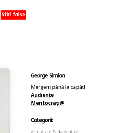
Știri false
George Simion
Mergem până la capăt!
Audiențe
Meritocrați@
Categorii:
Actualitate Parlamentară