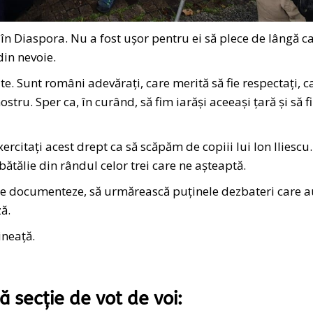
n Diaspora. Nu a fost ușor pentru ei să plece de lângă c
din nevoie.
e. Sunt români adevărați, care merită să fie respectați, c
ostru. Sper ca, în curând, să fim iarăși aceeași țară și să 
ercitați acest drept ca să scăpăm de copiii lui Ion Iliescu.
bătălie din rândul celor trei care ne așteaptă.
ă se documenteze, să urmărească puținele dezbateri care 
ă.
ineață.
ă secție de vot de voi: