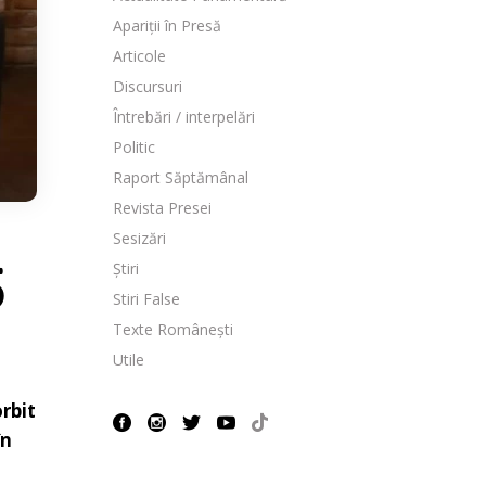
Apariții în Presă
Articole
Discursuri
Întrebări / interpelări
Politic
Raport Săptămânal
Revista Presei
Sesizări
Știri
5
Stiri False
Texte Românești
Utile
rbit
în