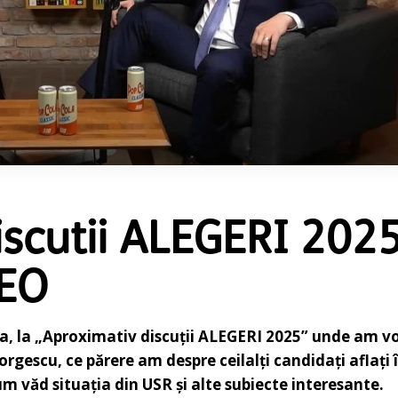
iscutii ALEGERI 202
DEO
ira, la „Aproximativ discuții ALEGERI 2025” unde am vo
gescu, ce părere am despre ceilalți candidați aflați 
um văd situația din USR și alte subiecte interesante.