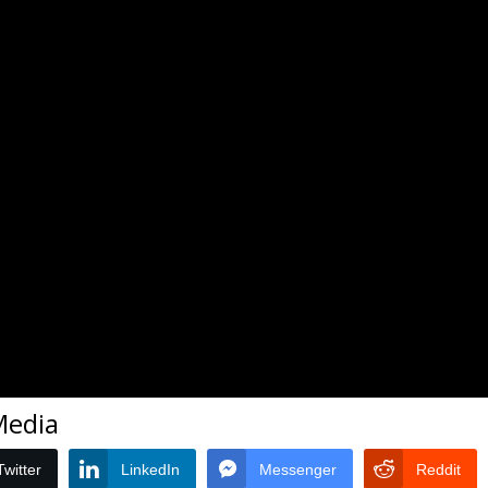
 Media
Twitter
LinkedIn
Messenger
Reddit