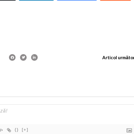
Articol următo
{}
[+]