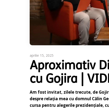
aprilie 15, 2025
Aproximativ D
cu Gojira | VI
Am fost invitat, zilele trecute, de Goj
despre relația mea cu domnul Călin Geor
cursa pentru alegerile prezidențiale, c