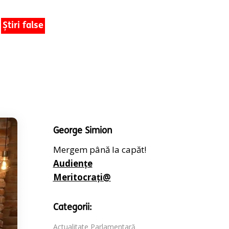
Știri false
George Simion
Mergem până la capăt!
Audiențe
Meritocrați@
Categorii:
Actualitate Parlamentară