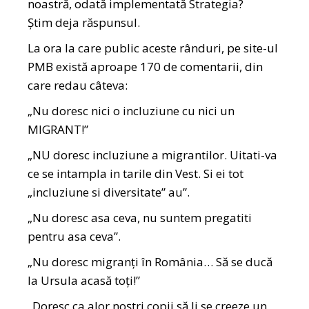
noastră, odată implementată Strategia?
Știm deja răspunsul.
La ora la care public aceste rânduri, pe site-ul
PMB există aproape 170 de comentarii, din
care redau câteva:
„Nu doresc nici o incluziune cu nici un
MIGRANT!”
„NU doresc incluziune a migrantilor. Uitati-va
ce se intampla in tarile din Vest. Si ei tot
„incluziune si diversitate” au”.
„Nu doresc asa ceva, nu suntem pregatiti
pentru asa ceva”.
„Nu doresc migranți în România… Să se ducă
la Ursula acasă toți!”
„Doresc ca alor noștri copii să li se creeze un