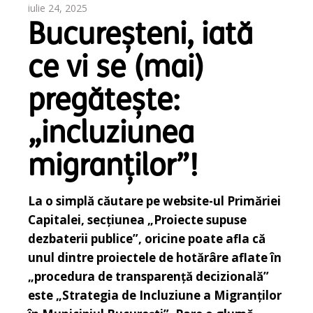
iulie 24, 2025
Bucureșteni, iată
ce vi se (mai)
pregătește:
„incluziunea
migranților”!
La o simplă căutare pe website-ul Primăriei
Capitalei, secțiunea „Proiecte supuse
dezbaterii publice”, oricine poate afla că
unul dintre proiectele de hotărâre aflate în
„procedura de transparență decizională”
este „Strategia de Incluziune a Migranților