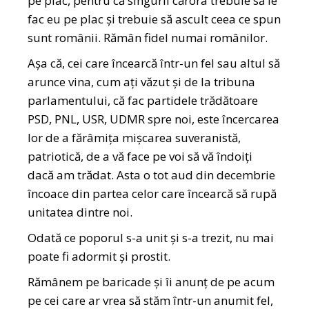
pe plac, pentru că singurii cărora trebuie să le
fac eu pe plac și trebuie să ascult ceea ce spun
sunt românii. Rămân fidel numai românilor.
Așa că, cei care încearcă într-un fel sau altul să
arunce vina, cum ați văzut și de la tribuna
parlamentului, că fac partidele trădătoare
PSD, PNL, USR, UDMR spre noi, este încercarea
lor de a fărâmița mișcarea suveranistă,
patriotică, de a vă face pe voi să vă îndoiți
dacă am trădat. Asta o tot aud din decembrie
încoace din partea celor care încearcă să rupă
unitatea dintre noi.
Odată ce poporul s-a unit și s-a trezit, nu mai
poate fi adormit și prostit.
Rămânem pe baricade și îi anunț de pe acum
pe cei care ar vrea să stăm într-un anumit fel,