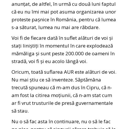
anunțat, de altfel, în urmă cu două luni faptul
că eu nu îmi mai pot asuma organizarea unor
proteste pașnice în România, pentru că lumea
s-a săturat, lumea nu mai are răbdare.
Voi fi de fiecare dată în suflet alături de voi și
stați liniștiți în momentul în care explodează
mămăliga și sunt peste 200.000 de oameni în
stradă, voi fi și eu acolo lângă voi.
Oricum, toată suflarea AUR este alături de voi.
Nu mai știu ce să inventeze. Săptămâna
trecută spuneau că m-am dus în Cipru, că n-
am fost la citirea moțiunii, că n-am stat cum
ar fi vrut trusturile de presă guvernamentale
să stau.
Nu o să fac asta în continuare, nu o să le fac