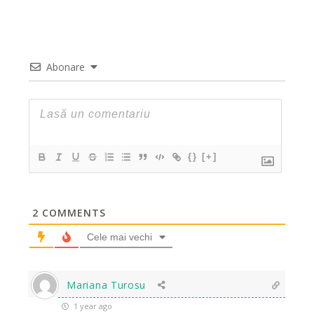
Abonare
{}
[+]
2
COMMENTS
Cele mai vechi
Mariana Turosu
1 year ago