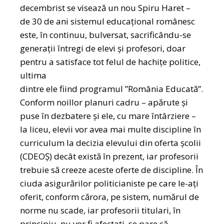
decembrist se visează un nou Spiru Haret –
de 30 de ani sistemul educațional românesc
este, în continuu, bulversat, sacrificându-se
generații întregi de elevi și profesori, doar
pentru a satisface tot felul de hachițe politice,
ultima
dintre ele fiind programul ”România Educată”.
Conform noillor planuri cadru – apărute și
puse în dezbatere și ele, cu mare întârziere –
la liceu, elevii vor avea mai multe discipline în
curriculum la decizia elevului din oferta școlii
(CDEOȘ) decât există în prezent, iar profesorii
trebuie să creeze aceste oferte de discipline. În
ciuda asigurărilor politicianiste pe care le-ați
oferit, conform cărora, pe sistem, numărul de
norme nu scade, iar profesorii titulari, în
principiu, nu vor fi afectați, se pare că,