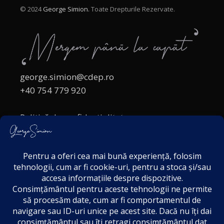
© 2024
George Simion.
Toate Drepturile Rezervate.
george.simion@cdep.ro
+40 754 779 920
Politică de confidențialitate
Politica cookies
Termeni și Condiții
Acordul de markting
Disclaimer