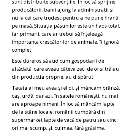
sunt distribuite subvențiile. În loc să sprijine
producătorii, banii ajung la administrații și
nu la cei care trudesc pentru a ne pune hrană
pe masă. Situația pășunilor este un haos total,
iar primarii, care ar trebui să înțeleagă
importanța crescătorilor de animale, îi ignoră
complet.
Este dureros să aud cum gospodarii de
altădată, care aveau câteva zeci de oi și trăiau
din producția proprie, au dispărut.
Tataia al meu avea și el oi, și mâncam brânză,
caș, urdă, dar azi, în satele românești, nu mai
are aproape nimeni. În loc să mâncăm lapte
de la stâne locale, românii cumpără din
supermarket lapte de vacă de patru sau cinci
ori mai scump, și, culmea, fără grăsime.