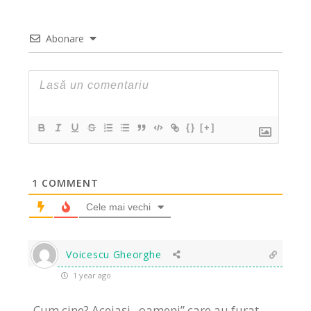
Abonare
{}
[+]
1
COMMENT
Cele mai vechi
Voicescu Gheorghe
1 year ago
Cum cine? Aceiași ,,oameni” care au furat