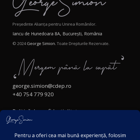
Președinte Alianța pentru Unirea Românilor.
Iancu de Hunedoara 8A, București, România
© 2024
George Simion.
Toate Drepturile Rezervate.
george.simion@cdep.ro
+40 754 779 920
Politică de confidențialitate
Politica cookies
Termeni și Condiții
Acordul de markting