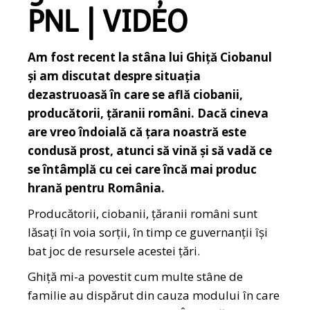
PNL | VIDEO
Am fost recent la stâna lui Ghiță Ciobanul
și am discutat despre situația
dezastruoasă în care se află ciobanii,
producătorii, țăranii români. Dacă cineva
are vreo îndoială că țara noastră este
condusă prost, atunci să vină și să vadă ce
se întâmplă cu cei care încă mai produc
hrană pentru România.
Producătorii, ciobanii, țăranii români sunt
lăsați în voia sorții, în timp ce guvernanții își
bat joc de resursele acestei țări.
Ghiță mi-a povestit cum multe stâne de
familie au dispărut din cauza modului în care