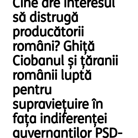
Cine are interesul
să distrugă
producătorii
români? Ghiță
Ciobanul și țăranii
românii luptă
pentru
supraviețuire în
fața indiferenței
guvernanților PSD-