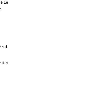
ne Le
r
orul
e din