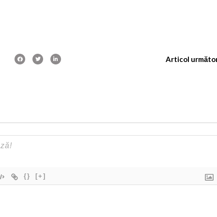
Articol următo
{}
[+]