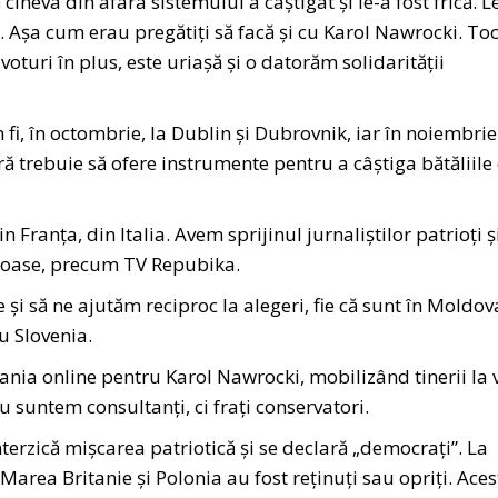
cineva din afara sistemului a câștigat și le-a fost frică. L
 Așa cum erau pregătiți să facă și cu Karol Nawrocki. To
voturi în plus, este uriașă și o datorăm solidarității
i, în octombrie, la Dublin și Dubrovnik, iar în noiembrie
ă trebuie să ofere instrumente pentru a câștiga bătăliile
Franța, din Italia. Avem sprijinul jurnaliștilor patrioți ș
joase, precum TV Repubika.
 și să ne ajutăm reciproc la alegeri, fie că sunt în Moldov
u Slovenia.
ania online pentru Karol Nawrocki, mobilizând tinerii la v
 suntem consultanți, ci frați conservatori.
nterzică mișcarea patriotică și se declară „democrați”. La
Marea Britanie și Polonia au fost reținuți sau opriți. Aces