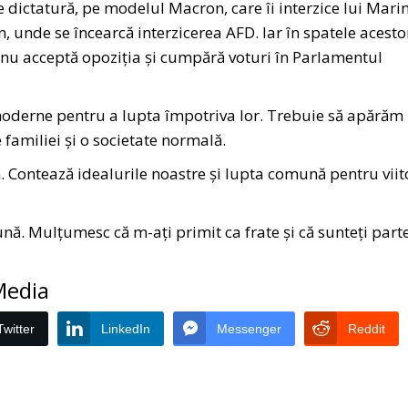
ictatură, pe modelul Macron, care îi interzice lui Mari
unde se încearcă interzicerea AFD. Iar în spatele acesto
e nu acceptă opoziția și cumpără voturi în Parlamentul
moderne pentru a lupta împotriva lor. Trebuie să apărăm
 familiei și o societate normală.
 Contează idealurile noastre și lupta comună pentru viit
ună. Mulțumesc că m-ați primit ca frate și că sunteți part
 Media
Twitter
LinkedIn
Messenger
Reddit