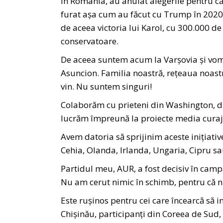
În România, au anulat alegerile pentru că 
furat așa cum au făcut cu Trump în 2020.
de aceea victoria lui Karol, cu 300.000 de 
conservatoare.
De aceea suntem acum la Varșovia și vom f
Asuncion. Familia noastră, rețeaua noastr
vin. Nu suntem singuri!
Colaborăm cu prieteni din Washington, din 
lucrăm împreună la proiecte media cura
Avem datoria să sprijinim aceste inițiative
Cehia, Olanda, Irlanda, Ungaria, Cipru sa
Partidul meu, AUR, a fost decisiv în camp
Nu am cerut nimic în schimb, pentru că nu
Este rușinos pentru cei care încearcă să i
Chișinău, participanți din Coreea de Sud, 