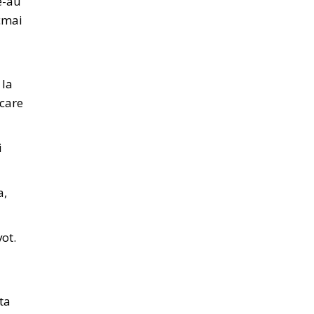
e-au
cmai
 la
 care
i
a,
ot.
ta