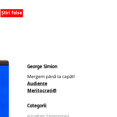
Știri false
George Simion
Mergem până la capăt!
Audiențe
Meritocrați@
Categorii:
Actualitate Parlamentară