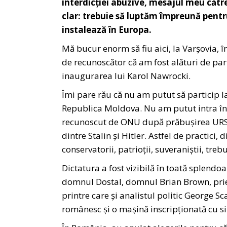
interdicției abuzive, mesajul meu către
clar: trebuie să luptăm împreună pentru
instalează în Europa.
Mă bucur enorm să fiu aici, la Varșovia, 
de recunoscător că am fost alături de par
inaugurarea lui Karol Nawrocki.
Îmi pare rău că nu am putut să particip l
Republica Moldova. Nu am putut intra în 
recunoscut de ONU după prăbușirea URSS,
dintre Stalin și Hitler. Astfel de practici, d
conservatorii, patrioții, suveraniștii, tre
Dictatura a fost vizibilă în toată splend
domnul Dostal, domnul Brian Brown, priet
printre care și analistul politic George S
românesc și o mașină inscripționată cu s