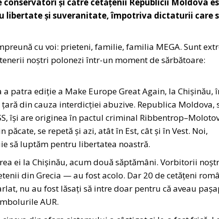
 conservatori și către cetățenii Republicii Moldova e
 libertate și suveranitate, împotriva dictaturii care 
împreună cu voi: prieteni, familie, familia MEGA. Sunt ex
tenerii noștri polonezi într-un moment de sărbătoare:
a a patra ediție a Make Europe Great Again, la Chișinău, î
țară din cauza interdicției abuzive. Republica Moldova, 
 își are originea în pactul criminal Ribbentrop–Moloto
in păcate, se repetă și azi, atât în Est, cât și în Vest. Noi,
buie să luptăm pentru libertatea noastră.
oarea ei la Chișinău, acum două săptămâni. Vorbitorii noșt
enii din Grecia — au fost acolo. Dar 20 de cetățeni româ
carlat, nu au fost lăsați să intre doar pentru că aveau paș
imbolurile AUR.