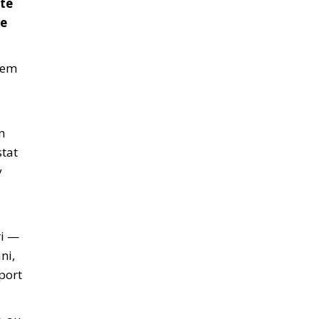
ste
se
trem
n
stat
v
ri —
ni,
aport