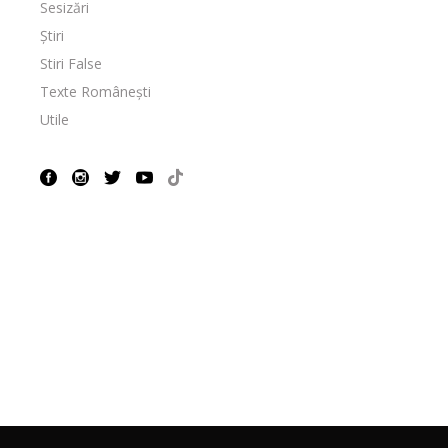
Sesizări
Știri
Stiri False
Texte Românești
Utile