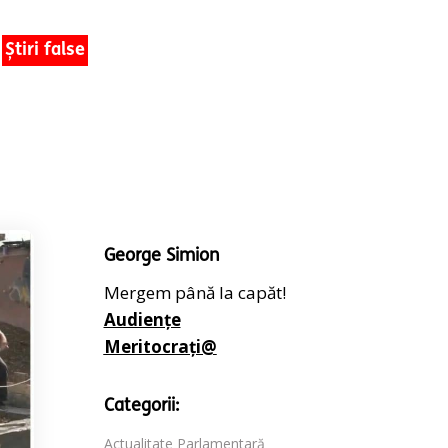
Știri false
George Simion
Mergem până la capăt!
Audiențe
Meritocrați@
Categorii:
Actualitate Parlamentară