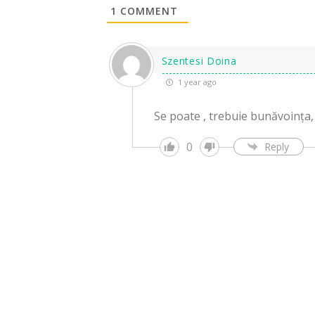
1
COMMENT
Szentesi Doina
1 year ago
Se poate , trebuie bunăvoința,
0
Reply