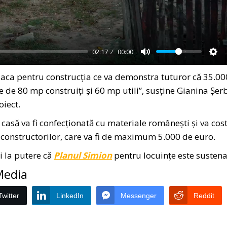
02:17
00:00
Mute
Set
placa pentru construcția ce va demonstra tuturor că 35.00
e de 80 mp construiți și 60 mp utili”, susține Gianina Șer
oiect.
 casă va fi confecționată cu materiale românești și va cos
 constructorilor, care va fi de maximum 5.000 de euro.
i la putere că
Planul Simion
pentru locuințe este sustena
 Media
Twitter
LinkedIn
Messenger
Reddit