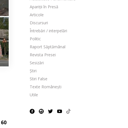
Apariții în Presă
Articole
Discursuri
Întrebări / interpelări
Politic
Raport Săptămânal
Revista Presei
Sesizări
Știri
Stiri False
Texte Românești
Utile
 60