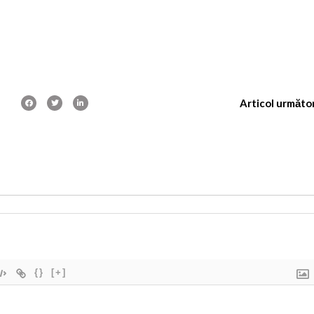
Articol următo
{}
[+]