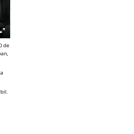
tings
Enter
0 de
fullscreen
ban,
ta
bil.