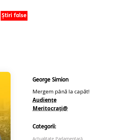
Știri false
George Simion
Mergem până la capăt!
Audiențe
Meritocrați@
Categorii:
Actualitate Parlamentară