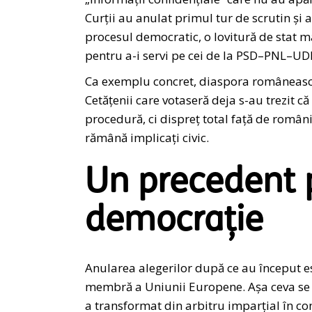
Curții au anulat primul tur de scrutin și 
procesul democratic, o lovitură de stat m
pentru a-i servi pe cei de la PSD–PNL–U
Ca exemplu concret, diaspora românească 
Cetățenii care votaseră deja s-au trezit c
procedură, ci dispreț total față de românii
rămână implicați civic.
Un precedent p
democrație
Anularea alegerilor după ce au început es
membră a Uniunii Europene. Așa ceva se î
a transformat din arbitru imparțial în co