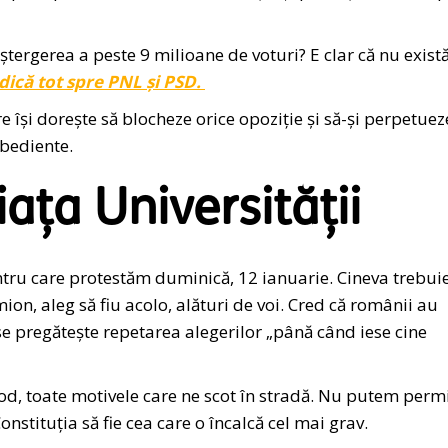
a ștergerea a peste 9 milioane de voturi? E clar că nu exist
dică tot spre PNL și PSD.
e își dorește să blocheze orice opoziție și să-și perpetuez
obediente.
ața Universității
ntru care protestăm duminică, 12 ianuarie. Cineva trebui
ion, aleg să fiu acolo, alături de voi. Cred că românii au
li se pregătește repetarea alegerilor „până când iese cine
sod, toate motivele care ne scot în stradă. Nu putem perm
onstituția să fie cea care o încalcă cel mai grav.