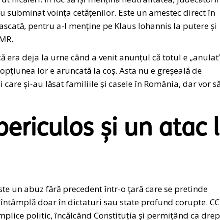
au subminat voința cetățenilor. Este un amestec direct în
ascată, pentru a-l menține pe Klaus Iohannis la putere și
DMR.
era deja la urne când a venit anunțul că totul e „anulat”
ă opțiunea lor e aruncată la coș. Asta nu e greșeală de
 care și-au lăsat familiile și casele în România, dar vor s
ericulos și un atac 
te un abuz fără precedent într-o țară care se pretinde
ntâmplă doar în dictaturi sau state profund corupte. CC
mplice politic, încălcând Constituția și permițând ca drep