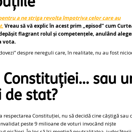
buțiile
pentru a ne striga revolta împotriva celor care au
t.
Vreau să vă explic în acest prim „episod” cum Curte
depășit flagrant rolul și competențele, anulând aleger
a vota.
„dovezi” despre nereguli care, în realitate, nu au fost nici
 Constituției… sau u
i de stat?
la respectarea Constituției, nu să decidă cine câștigă sau 
 invalidat peste 9 milioane de voturi invocând niște
t nicăieri. În loc să își mențină neutralitatea, judecătorii