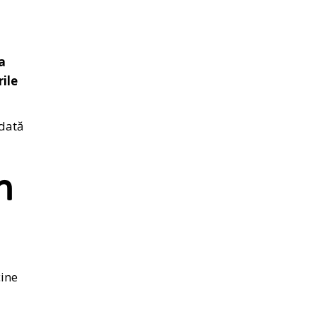
a
ile
odată
n
cine