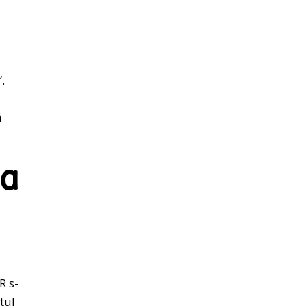
.
ă
la
R s-
tul