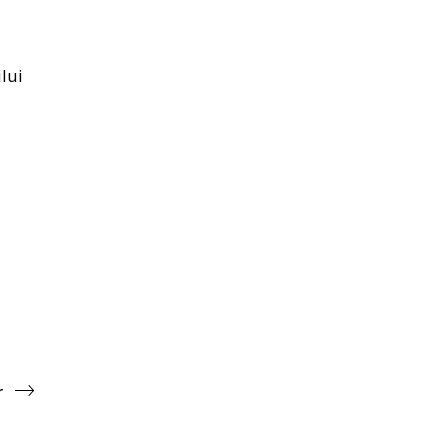
lui
r