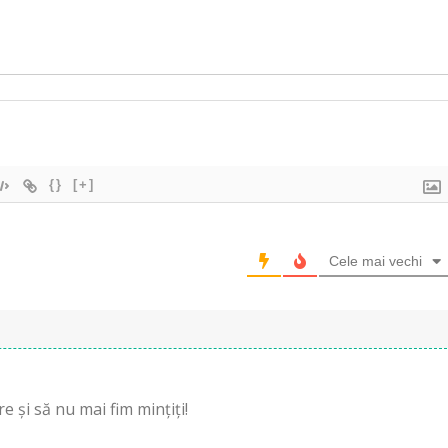
{}
[+]
Cele mai vechi
e și să nu mai fim mințiți!