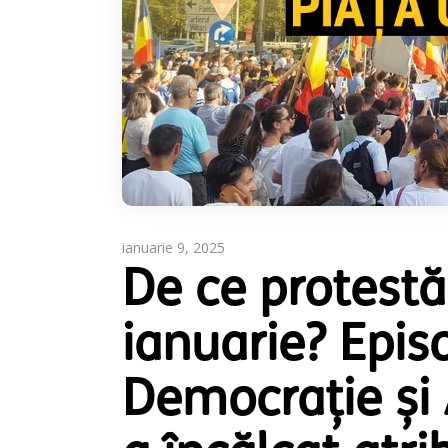
ianuarie 9, 2025
De ce protest
ianuarie? Epis
Democrație și 