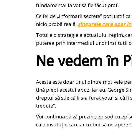
fundamental la vot să fie făcut praf.
Ce fel de „informații secrete” pot justific
nicio probă reală,
singurele care apar in
Totul e o strategie a actualului regim, car
puterea prin intermediul unor instituții 
Ne vedem în Pi
Acesta este doar unul dintre motivele pe
țină piept acestui abuz, iar eu, George Sim
dreptul să știe că li s-a furat votul și că 
trebuie”.
Voi continua să vă prezint, episod cu epi
ca o instituție care ar trebui să ne apere C