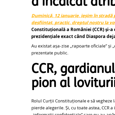
a încălcat atri
Duminică, 12 ianuarie, ieșim în stradă 
desființat, practic, dreptul nostru la vo
Constituțională a României (CCR) și-a 
prezidențiale exact când Diaspora dej
Au existat așa-zise „rapoarte oficiale” și 
prezentate public.
CCR, gardianul
pion al lovituri
Rolul Curții Constituționale e să vegheze 
pierde alegerile. Și, cu toate astea, CCR a
„informații confidențiale” care nu au apăru