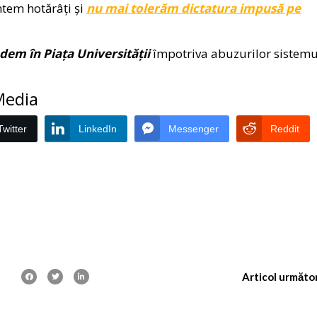
tem hotărâți și
nu mai tolerăm dictatura impusă pe
dem în Piața Universității
împotriva abuzurilor sistemu
 Media
Twitter
LinkedIn
Messenger
Reddit
Articol următo