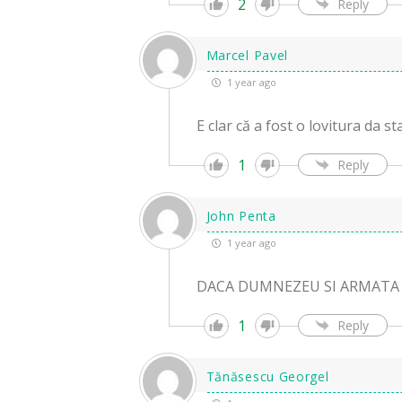
2
Reply
Marcel Pavel
1 year ago
E clar că a fost o lovitura da st
1
Reply
John Penta
1 year ago
DACA DUMNEZEU SI ARMATA 
1
Reply
Tănăsescu Georgel