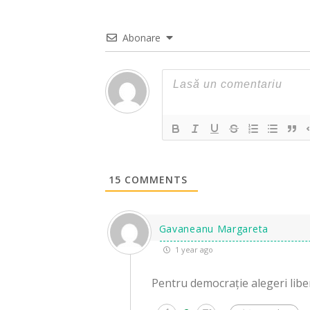
Abonare
15
COMMENTS
Gavaneanu Margareta
1 year ago
Pentru democrație alegeri liber