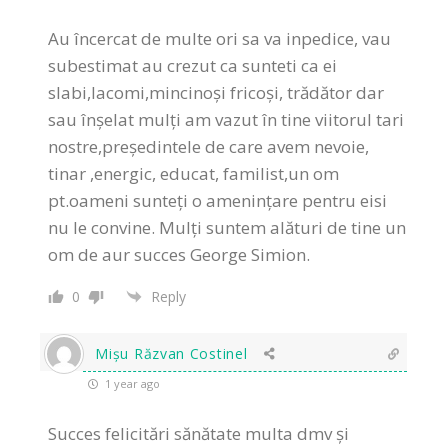
Au încercat de multe ori sa va inpedice, vau
subestimat au crezut ca sunteti ca ei
slabi,lacomi,mincinoși fricoși, trădător dar
sau înșelat mulți am vazut în tine viitorul tari
nostre,președintele de care avem nevoie,
tinar ,energic, educat, familist,un om
pt.oameni sunteți o amenințare pentru eisi
nu le convine. Mulți suntem alături de tine un
om de aur succes George Simion.
0
Reply
Mișu Răzvan Costinel
1 year ago
Succes felicitări sănătate multa dmv și