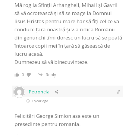
Mă rog la Sfinții Arhangheli, Mihail și Gavril
să vă ocrotească și să se roage la Domnul
Iisus Hristos pentru mare har să fiți cel ce va
conduce țara noastră și v-a ridica Românii
din genunchi ,îmi doresc un lucru să se poată
întoarce copii mei în țară să găsească de
lucru acasă.
Dumnezeu să vă binecuvinteze.
0
Reply
Petronela
1 year ago
Felicitări George Simion asa este un
presedinte pentru romania.