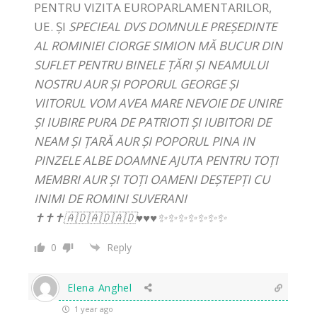
PENTRU VIZITA EUROPARLAMENTARILOR,
UE. ȘI
SPECIEAL DVS DOMNULE PREȘEDINTE
AL ROMINIEI CIORGE SIMION MĂ BUCUR DIN
SUFLET PENTRU BINELE ȚĂRI ȘI NEAMULUI
NOSTRU AUR ȘI POPORUL GEORGE ȘI
VIITORUL VOM AVEA MARE NEVOIE DE UNIRE
ȘI IUBIRE PURA DE PATRIOTI ȘI IUBITORI DE
NEAM ȘI ȚARĂ AUR ȘI POPORUL PINA IN
PINZELE ALBE DOAMNE AJUTA PENTRU TOȚI
MEMBRI AUR ȘI TOȚI OAMENI DEȘTEPȚI CU
INIMI DE ROMINI SUVERANI
✝️✝️✝️🇦🇩🇦🇩🇦🇩♥️♥️♥️✨✨✨✨✨✨✨
0
Reply
Elena Anghel
1 year ago