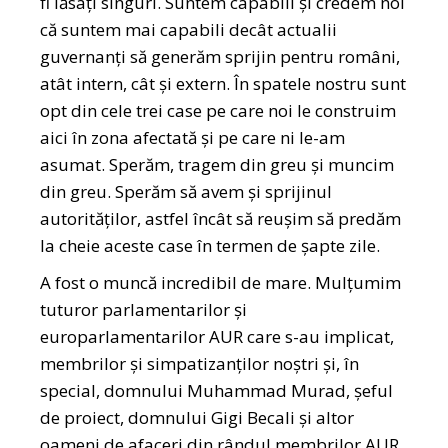
fi lăsați singuri. Suntem capabili și credem noi
că suntem mai capabili decât actualii
guvernanți să generăm sprijin pentru români,
atât intern, cât și extern. În spatele nostru sunt
opt din cele trei case pe care noi le construim
aici în zona afectată și pe care ni le-am
asumat. Sperăm, tragem din greu și muncim
din greu. Sperăm să avem și sprijinul
autorităților, astfel încât să reușim să predăm
la cheie aceste case în termen de șapte zile.
A fost o muncă incredibil de mare. Mulțumim
tuturor parlamentarilor și
europarlamentarilor AUR care s-au implicat,
membrilor și simpatizanților noștri și, în
special, domnului Muhammad Murad, șeful
de proiect, domnului Gigi Becali și altor
oameni de afaceri din rândul membrilor AUR,