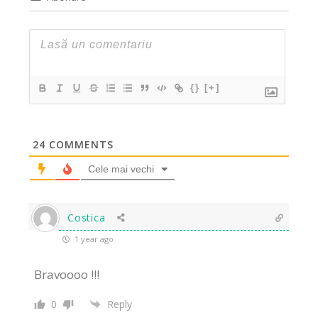
{}
[+]
24
COMMENTS
Cele mai vechi
Costica
1 year ago
Bravoooo !!!
0
Reply