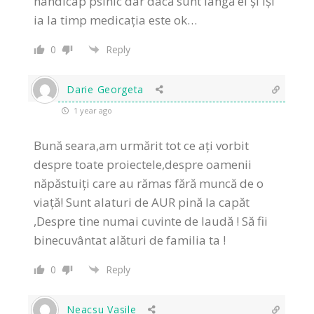
handicap psihic dar dacă sunt lângă el și își
ia la timp medicația este ok…
0
Reply
Darie Georgeta
1 year ago
Bună seara,am urmărit tot ce ați vorbit
despre toate proiectele,despre oamenii
năpăstuiți care au rămas fără muncă de o
viață! Sunt alaturi de AUR pină la capăt
,Despre tine numai cuvinte de laudă ! Să fii
binecuvântat alături de familia ta !
0
Reply
Neacsu Vasile