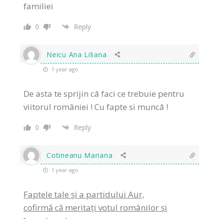
familiei
0
Reply
Neicu Ana Liliana
1 year ago
De asta te sprijin cā faci ce trebuie pentru
viitorul româniei ! Cu fapte si muncā !
0
Reply
Cotineanu Mariana
1 year ago
Faptele tale și a partidului Aur,
cofirmă că meritați votul românilor și