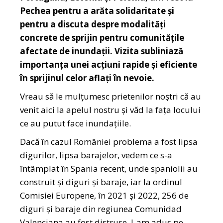
Pechea pentru a arăta solidaritate și
pentru a discuta despre modalități
concrete de sprijin pentru comunitățile
afectate de inundații. Vizita subliniază
importanța unei acțiuni rapide și eficiente
în sprijinul celor aflați în nevoie.
Vreau să le mulțumesc prietenilor noștri că au
venit aici la apelul nostru și văd la fața locului
ce au putut face inundațiile.
Dacă în cazul României problema a fost lipsa
digurilor, lipsa barajelor, vedem ce s-a
întâmplat în Spania recent, unde spaniolii au
construit și diguri și baraje, iar la ordinul
Comisiei Europene, în 2021 și 2022, 256 de
diguri și baraje din regiunea Comunidad
Valenciana au fost distruse. I-am adus pe