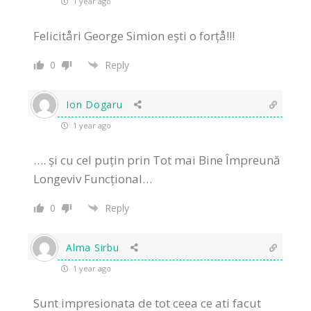
1 year ago
Felicitåri George Simion ești o forțå!!!
0
Reply
Ion Dogaru
1 year ago
…. și cu cel puțin prin Tot mai Bine Împreună
Longeviv Funcțional…
0
Reply
Alma Sirbu
1 year ago
Sunt impresionata de tot ceea ce ati facut