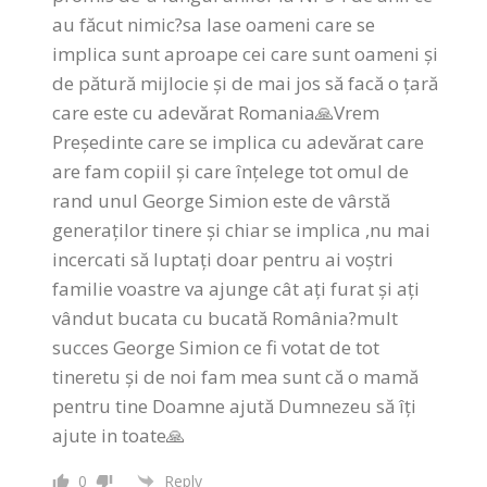
au făcut nimic?sa lase oameni care se
implica sunt aproape cei care sunt oameni și
de pătură mijlocie și de mai jos să facă o țară
care este cu adevărat Romania🙏Vrem
Președinte care se implica cu adevărat care
are fam copiil și care înțelege tot omul de
rand unul George Simion este de vârstă
generaților tinere și chiar se implica ,nu mai
incercati să luptați doar pentru ai voștri
familie voastre va ajunge cât ați furat și ați
vândut bucata cu bucată România?mult
succes George Simion ce fi votat de tot
tineretu și de noi fam mea sunt că o mamă
pentru tine Doamne ajută Dumnezeu să îți
ajute in toate🙏
0
Reply