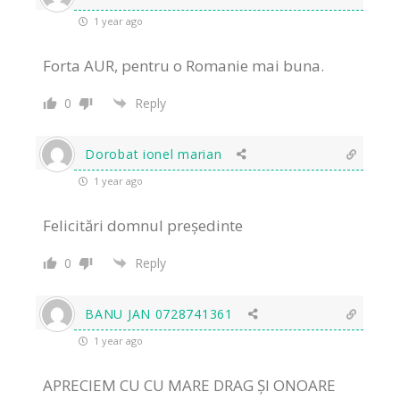
1 year ago
Forta AUR, pentru o Romanie mai buna.
0
Reply
Dorobat ionel marian
1 year ago
Felicitări domnul președinte
0
Reply
BANU JAN 0728741361
1 year ago
APRECIEM CU CU MARE DRAG ȘI ONOARE