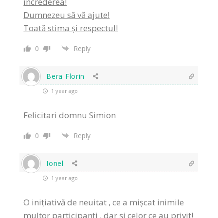
încrederea!
Dumnezeu să vă ajute!
Toată stima și respectul!
0
Reply
Bera Florin
1 year ago
Felicitari domnu Simion
0
Reply
Ionel
1 year ago
O inițiativă de neuitat , ce a mișcat inimile
multor participanți , dar și celor ce au privit!