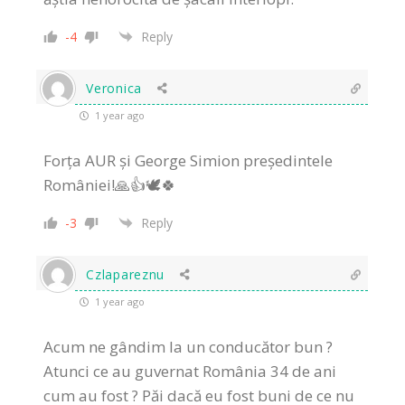
-4
Reply
Veronica
1 year ago
Forța AUR și George Simion președintele
României!🙏👍🕊️🍀
-3
Reply
Czlapareznu
1 year ago
Acum ne gândim la un conducător bun ?
Atunci ce au guvernat România 34 de ani
cum au fost ? Păi dacă eu fost buni de ce nu