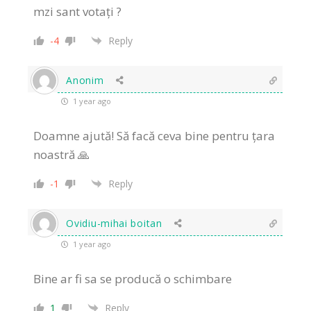
mzi sant votați ?
-4
Reply
Anonim
1 year ago
Doamne ajută! Să facă ceva bine pentru țara
noastră 🙏
-1
Reply
Ovidiu-mihai boitan
1 year ago
Bine ar fi sa se producă o schimbare
1
Reply