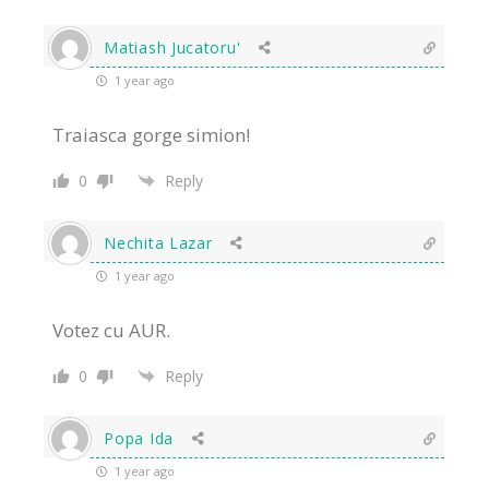
Matiash Jucatoru'
1 year ago
Traiasca gorge simion!
0
Reply
Nechita Lazar
1 year ago
Votez cu AUR.
0
Reply
Popa Ida
1 year ago