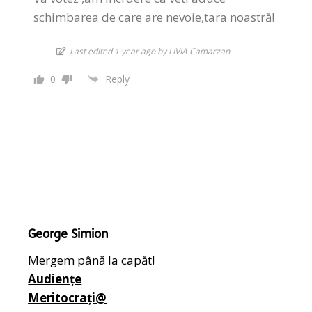
schimbarea de care are nevoie,tara noastră!
Last edited 1 year ago by LIVIA Camarzan
0
Reply
George Simion
Mergem până la capăt!
Audiențe
Meritocrați@