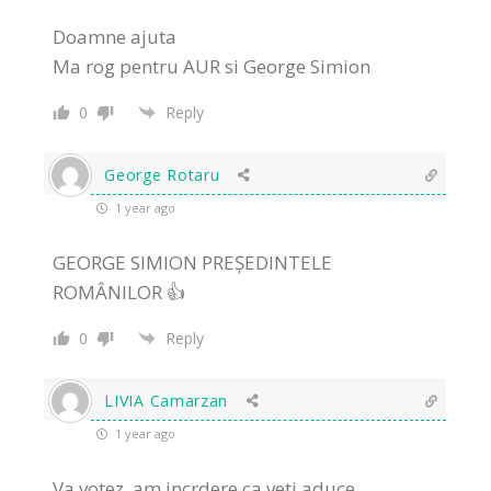
Doamne ajuta
Ma rog pentru AUR si George Simion
0
Reply
George Rotaru
1 year ago
GEORGE SIMION PREȘEDINTELE
ROMÂNILOR 👍
0
Reply
LIVIA Camarzan
1 year ago
Va votez ,am incrdere ca veti aduce