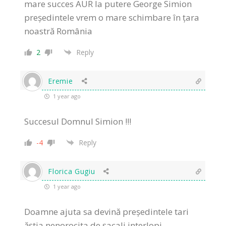
mare succes AUR la putere George Simion
președintele vrem o mare schimbare în țara
noastră România
2
Reply
Eremie
1 year ago
Succesul Domnul Simion !!!
-4
Reply
Florica Gugiu
1 year ago
Doamne ajuta sa devină președintele tari
ăștia nenorocita de șacali interlopi.