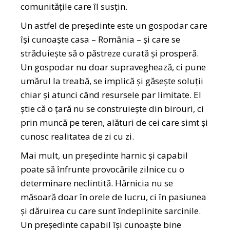
comunitățile care îl susțin.
Un astfel de președinte este un gospodar care
își cunoaște casa – România – și care se
străduiește să o păstreze curată și prosperă.
Un gospodar nu doar supraveghează, ci pune
umărul la treabă, se implică și găsește soluții
chiar și atunci când resursele par limitate. El
știe că o țară nu se construiește din birouri, ci
prin muncă pe teren, alături de cei care simt și
cunosc realitatea de zi cu zi.
Mai mult, un președinte harnic și capabil
poate să înfrunte provocările zilnice cu o
determinare neclintită. Hărnicia nu se
măsoară doar în orele de lucru, ci în pasiunea
și dăruirea cu care sunt îndeplinite sarcinile.
Un președinte capabil își cunoaște bine