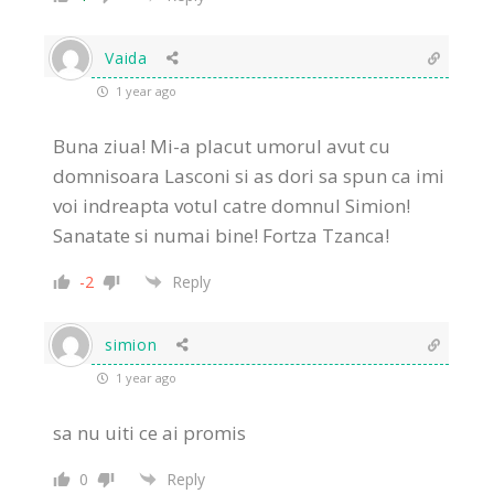
Vaida
1 year ago
Buna ziua! Mi-a placut umorul avut cu
domnisoara Lasconi si as dori sa spun ca imi
voi indreapta votul catre domnul Simion!
Sanatate si numai bine! Fortza Tzanca!
-2
Reply
simion
1 year ago
sa nu uiti ce ai promis
0
Reply