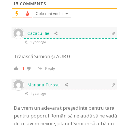
15
COMMENTS
Cele mai vechi
Cazacu Ilie
1 year ago
Trăiască Simion și AUR 0
-1
Reply
Mariana Turosu
1 year ago
Da vrem un adevarat președinte pentru țara
pentru poporul Român să ne audă să ne vadă
de ce avem nevoie, planul Simion să aibă un