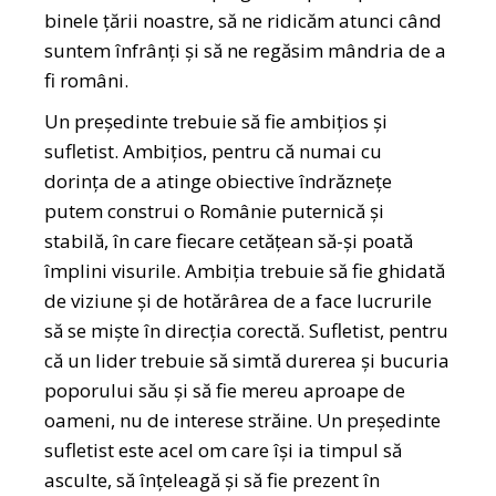
binele țării noastre, să ne ridicăm atunci când
suntem înfrânți și să ne regăsim mândria de a
fi români.
Un președinte trebuie să fie ambițios și
sufletist. Ambițios, pentru că numai cu
dorința de a atinge obiective îndrăznețe
putem construi o Românie puternică și
stabilă, în care fiecare cetățean să-și poată
împlini visurile. Ambiția trebuie să fie ghidată
de viziune și de hotărârea de a face lucrurile
să se miște în direcția corectă. Sufletist, pentru
că un lider trebuie să simtă durerea și bucuria
poporului său și să fie mereu aproape de
oameni, nu de interese străine. Un președinte
sufletist este acel om care își ia timpul să
asculte, să înțeleagă și să fie prezent în