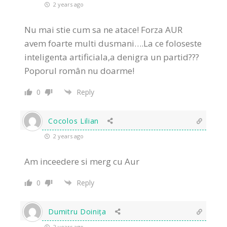
2 years ago
Nu mai stie cum sa ne atace! Forza AUR
avem foarte multi dusmani….La ce foloseste
inteligenta artificiala,a denigra un partid???
Poporul român nu doarme!
0
Reply
Cocolos Lilian
2 years ago
Am inceedere si merg cu Aur
0
Reply
Dumitru Doinița
2 years ago