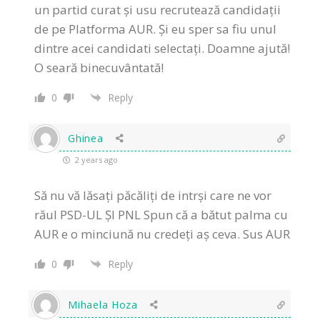
un partid curat și usu recrutează candidații
de pe Platforma AUR. Și eu sper sa fiu unul
dintre acei candidati selectați. Doamne ajută!
O seară binecuvântată!
0
Reply
Ghinea
2 years ago
Să nu vă lăsați păcăliți de intrși care ne vor
răul PSD-UL ȘI PNL Spun că a bătut palma cu
AUR e o minciună nu credeți aș ceva. Sus AUR
0
Reply
Mihaela Hoza