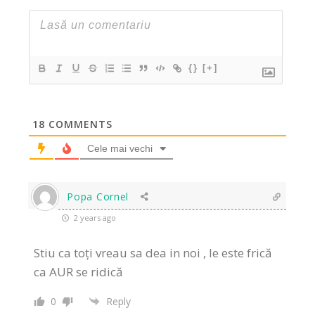
{}
[+]
18
COMMENTS
Cele mai vechi
Popa Cornel
2 years ago
Stiu ca toți vreau sa dea in noi , le este frică
ca AUR se ridică
0
Reply