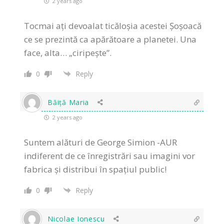
2 years ago
Tocmai ați devoalat ticăloșia acestei Șoșoacă
ce se prezintă ca apărătoare a planetei. Una
face, alta… „ciripește”.
0
Reply
Băiță Maria
2 years ago
Suntem alături de George Simion -AUR
indiferent de ce înregistrări sau imagini vor
fabrica și distribui în spațiul public!
0
Reply
Nicolae Ionescu