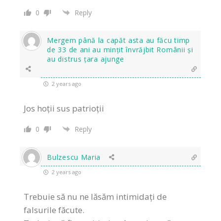
0
Reply
Mergem până la capăt asta au făcu timp
de 33 de ani au mințit învrăjbit Românii și
au distrus țara ajunge
2 years ago
Jos hoții sus patrioții
0
Reply
Bulzescu Maria
2 years ago
Trebuie să nu ne lăsăm intimidați de
falsurile făcute.