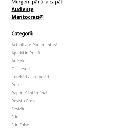
Mergem până la capăt!
Audiențe
Meritocrați@
Categorii:
Actualitate Parlamentară
Apariții în Presă
Articole
Discursuri
Întrebări / interpelări
Politic
Raport Săptămânal
Revista Presei
Sesizări
Știri
Stiri False