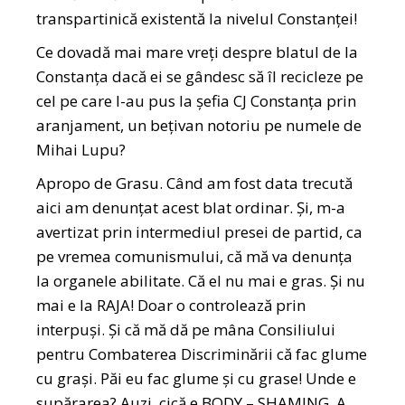
transpartinică existentă la nivelul Constanței!
Ce dovadă mai mare vreți despre blatul de la
Constanța dacă ei se gândesc să îl recicleze pe
cel pe care l-au pus la șefia CJ Constanța prin
aranjament, un bețivan notoriu pe numele de
Mihai Lupu?
Apropo de Grasu. Când am fost data trecută
aici am denunțat acest blat ordinar. Și, m-a
avertizat prin intermediul presei de partid, ca
pe vremea comunismului, că mă va denunța
la organele abilitate. Că el nu mai e gras. Și nu
mai e la RAJA! Doar o controlează prin
interpuși. Și că mă dă pe mâna Consiliului
pentru Combaterea Discriminării că fac glume
cu grași. Păi eu fac glume și cu grase! Unde e
supărarea? Auzi, cică e BODY – SHAMING. A