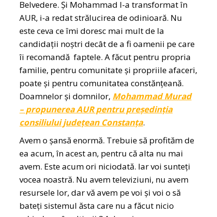
Belvedere. Și Mohammad l-a transformat în
AUR, i-a redat strălucirea de odinioară. Nu
este ceva ce îmi doresc mai mult de la
candidații noștri decât de a fi oamenii pe care
îi recomandă faptele. A făcut pentru propria
familie, pentru comunitate și propriile afaceri,
poate și pentru comunitatea constănțeană.
Doamnelor și domnilor,
Mohammad Murad
– propunerea AUR pentru președinția
consiliului județean Constanța
.
Avem o șansă enormă. Trebuie să profităm de
ea acum, în acest an, pentru că alta nu mai
avem. Este acum ori niciodată. Iar voi sunteți
vocea noastră. Nu avem televiziuni, nu avem
resursele lor, dar vă avem pe voi și voi o să
bateți sistemul ăsta care nu a făcut nicio