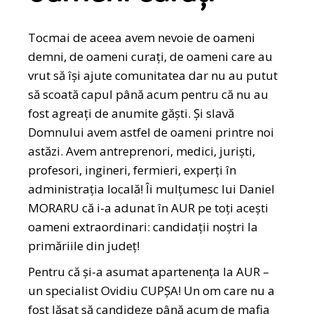
Tocmai de aceea avem nevoie de oameni
demni, de oameni curați, de oameni care au
vrut să își ajute comunitatea dar nu au putut
să scoată capul până acum pentru că nu au
fost agreați de anumite găști. Și slavă
Domnului avem astfel de oameni printre noi
astăzi. Avem antreprenori, medici, juriști,
profesori, ingineri, fermieri, experți în
administrația locală! Îi mulțumesc lui Daniel
MORARU că i-a adunat în AUR pe toți acești
oameni extraordinari: candidații noștri la
primăriile din județ!
Pentru că și-a asumat apartenența la AUR –
un specialist Ovidiu CUPȘA! Un om care nu a
fost lăsat să candideze până acum de mafia