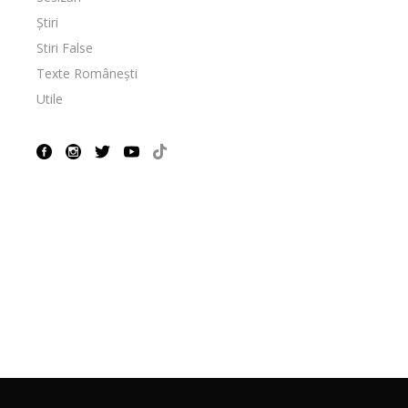
Știri
Stiri False
Texte Românești
Utile