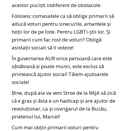
acestor puciști indiferent de obstacole.
Folosesc comasatele ca să oblige primarii să
aducă voturi pentru sinecurile, amantele și
hoții lor de pe liste. Pentru LGBTi-știi lor. Și
primarii cum fac rost de voturi? Obligă
asistații sociali să îi voteze!
În guvernarea AUR orice persoană care este
sănătoasă și poate munci, este exclus să
primească ajutor social! Tăiem ajutoarele
sociale!
Bine, după aia va veni Stroe de la RAJA să zică
că e gras și ăsta e un hadicap și are ajutor de
revoluționar, ca și covrigarul de la Buzău,
prietenul lui, Marcel!
Cum mai obțin primarii voturi pentru