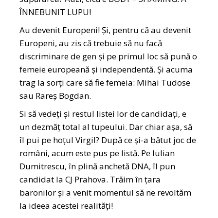
ÎNNEBUNIT LUPU!
Au devenit Europeni! Și, pentru că au devenit
Europeni, au zis că trebuie să nu facă
discriminare de gen și pe primul loc să pună o
femeie europeană și independentă. Și acuma
trag la sorți care să fie femeia: Mihai Tudose
sau Rareș Bogdan.
Si să vedeți și restul listei lor de candidați, e
un dezmăț total al tupeului. Dar chiar așa, să
îl pui pe hoțul Virgil? După ce și-a bătut joc de
români, acum este pus pe listă. Pe Iulian
Dumitrescu, în plină anchetă DNA, îl pun
candidat la CJ Prahova. Trăim în țara
baronilor și a venit momentul să ne revoltăm
la ideea acestei realități!