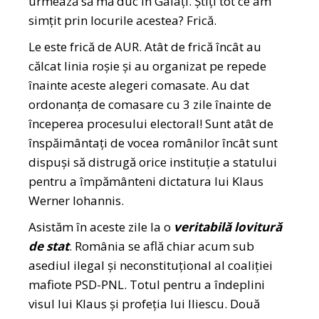
urmează să mă duc în Galați. Știți tot ce am
simțit prin locurile acestea? Frică.
Le este frică de AUR. Atât de frică încât au
călcat linia roșie și au organizat pe repede
înainte aceste alegeri comasate. Au dat
ordonanța de comasare cu 3 zile înainte de
începerea procesului electoral! Sunt atât de
înspăimântați de vocea românilor încât sunt
dispuși să distrugă orice instituție a statului
pentru a împământeni dictatura lui Klaus
Werner Iohannis.
Asistăm în aceste zile la o
veritabilă lovitură
de stat
. România se află chiar acum sub
asediul ilegal și neconstituțional al coaliției
mafiote PSD-PNL. Totul pentru a îndeplini
visul lui Klaus și profeția lui Iliescu. Două