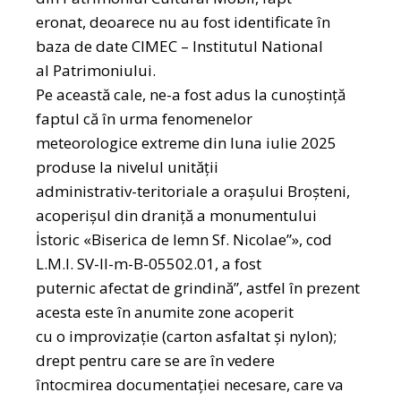
eronat, deoarece nu au fost identificate în
baza de date CIMEC – Institutul National
al Patrimoniului.
Pe această cale, ne-a fost adus la cunoştinţă
faptul că în urma fenomenelor
meteorologice extreme din luna iulie 2025
produse la nivelul unităţii
administrativ-teritoriale a oraşului Broşteni,
acoperişul din draniță a monumentului
İstoric «Biserica de lemn Sf. Nicolae”», cod
L.M.I. SV-II-m-B-05502.01, a fost
puternic afectat de grindină”, astfel în prezent
acesta este în anumite zone acoperit
cu o improvizație (carton asfaltat şi nylon);
drept pentru care se are în vedere
întocmirea documentaţiei necesare, care va