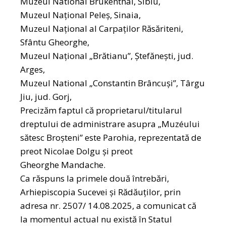
Muzeul National Brukenthal, Sibiu,
Muzeul Naţional Peleş, Sinaia,
Muzeul Naţional al Carpaților Răsăriteni,
Sfântu Gheorghe,
Muzeul Național „Brătianu”, Ştefăneşti, jud.
Arges,
Muzeul National „Constantin Brâncuşi”, Târgu
Jiu, jud. Gorj,
Precizăm faptul că proprietarul/titularul
dreptului de administrare asupra „Muzéului
sătesc Broşteni” este Parohia, reprezentată de
preot Nicolae Dolgu şi preot
Gheorghe Mandache.
Ca răspuns la primele două întrebări,
Arhiepiscopia Sucevei şi Rădăuţilor, prin
adresa nr. 2507/ 14.08.2025, a comunicat că
la momentul actual nu există în Statul