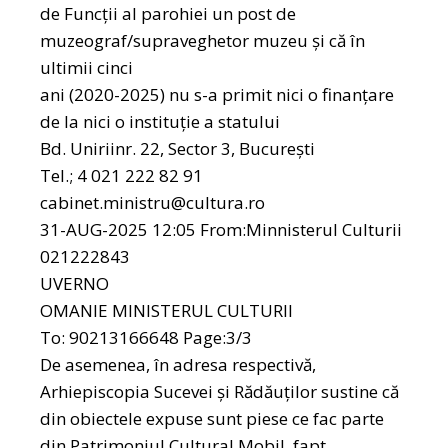
de Funcții al parohiei un post de
muzeograf/supraveghetor muzeu şi că în
ultimii cinci
ani (2020-2025) nu s-a primit nici o finanțare
de la nici o instituție a statului
Bd. Uniriinr. 22, Sector 3, Bucureşti
Tel.; 4 021 222 82 91
cabinet.ministru@cultura.ro
31-AUG-2025 12:05 From:Minnisterul Culturii
021222843
UVERNO
OMANIE MINISTERUL CULTURII
To: 90213166648 Page:3/3
De asemenea, în adresa respectivă,
Arhiepiscopia Sucevei şi Rădăuţilor sustine că
din obiectele expuse sunt piese ce fac parte
din Patrimoniul Cultural Mobil, fapt