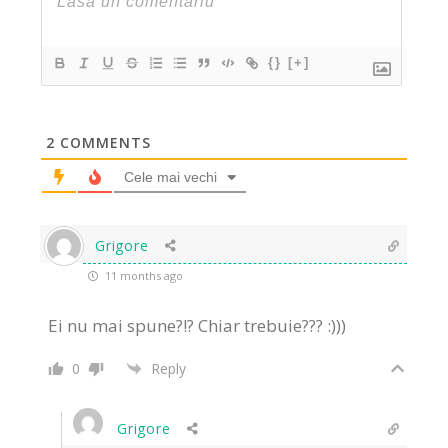
{}
[+]
2
COMMENTS
Cele mai vechi
Grigore
11 months ago
Ei nu mai spune?!? Chiar trebuie??? :)))
0
Reply
Grigore