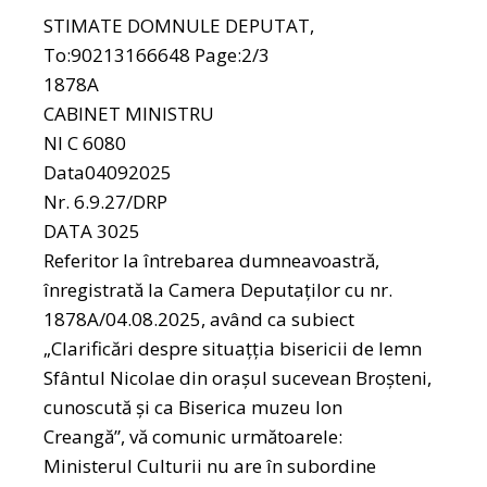
STIMATE DOMNULE DEPUTAT,
To:90213166648 Page:2/3
1878A
CABINET MINISTRU
NI C 6080
Data04092025
Nr. 6.9.27/DRP
DATA 3025
Referitor la întrebarea dumneavoastră,
înregistrată la Camera Deputaților cu nr.
1878A/04.08.2025, având ca subiect
„Clarificări despre situațţia bisericii de lemn
Sfântul Nicolae din oraşul sucevean Broşteni,
cunoscută și ca Biserica muzeu lon
Creangă”, vă comunic următoarele:
Ministerul Culturii nu are în subordine