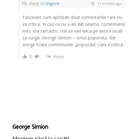
Reply to
Grigore
11 months ago
Fascinant cum aprobati doar comentariile care nu
va critica. In caz ca nu v-ati dat seama, comentariul
meu era sarcastic. Hai sa vad daca pe asta il lasati
sa curga. George Simion – omul poporului, dar
sterge toate comentariile „poporului” care il critica
0
Reply
George Simion
Mergem până la capăt!