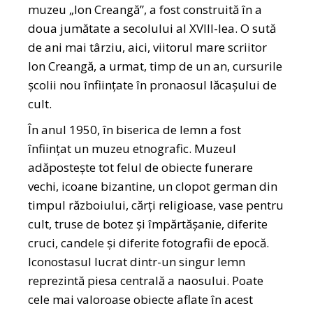
muzeu „Ion Creangă”, a fost construită în a
doua jumătate a secolului al XVIII-lea. O sută
de ani mai târziu, aici, viitorul mare scriitor
Ion Creangă, a urmat, timp de un an, cursurile
şcolii nou înfiinţate în pronaosul lăcaşului de
cult.
În anul 1950, în biserica de lemn a fost
înfiinţat un muzeu etnografic. Muzeul
adăposteşte tot felul de obiecte funerare
vechi, icoane bizantine, un clopot german din
timpul războiului, cărţi religioase, vase pentru
cult, truse de botez şi împărtăşanie, diferite
cruci, candele şi diferite fotografii de epocă.
Iconostasul lucrat dintr-un singur lemn
reprezintă piesa centrală a naosului. Poate
cele mai valoroase obiecte aflate în acest