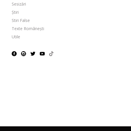
Sesizări
Știri
Stiri False
Texte Românești
Utile