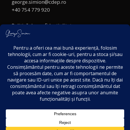
george.simion@cdep.ro
+40 754 779 920
Politică de confidențialitate
Politica cookies
Termeni și Condiții
Acordul de markting
Disclaimer
1