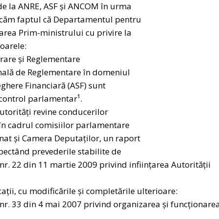
a de la ANRE, ASF şi ANCOM în urma
unicăm faptul că Departamentul pentru
rea Prim-ministrului cu privire la
oarele:
trare şi Reglementare
nală de Reglementare în domeniul
eghere Financiară (ASF) sunt
control parlamentar¹.
utorități revine conducerilor
 în cadrul comisiilor parlamentare
enat şi Camera Deputaților, un raport
ectând prevederile stabilite de
nr. 22 din 11 martie 2009 privind inființarea Autorității
ii, cu modificările şi completările ulterioare:
ă nr. 33 din 4 mai 2007 privind organizarea şi funcționare