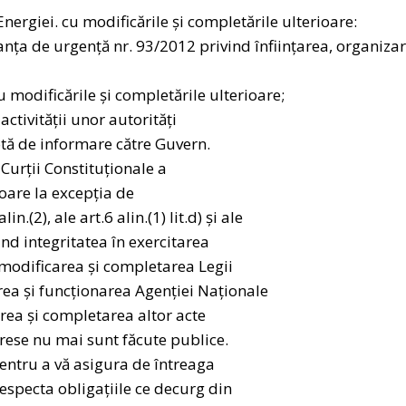
rgiei. cu modificările şi completările ulterioare:
rdonanţa de urgență nr. 93/2012 privind înființarea, organiza
 modificările şi completările ulterioare;
ctivității unor autorități
tă de informare către Guvern.
Curții Constituționale a
oare la excepţia de
n.(2), ale art.6 alin.(1) lit.d) şi ale
ind integritatea în exercitarea
u modificarea şi completarea Legii
rea şi funcţionarea Agenţiei Naţionale
rea şi completarea altor acte
erese nu mai sunt făcute publice.
entru a vă asigura de întreaga
especta obligațiile ce decurg din