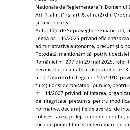
Naționale de Reglementare în Domeniul Ene
Art. 1. alin. (1) şi art. 8. alin. (2) din O
şi funcționarea
Autorității de Supraveghere Financiară, cu
Legea nr. 145/2025 privind eficientizarea a
administrative autonome, precum şi o no
Totodată, menționăm că, potrivit deciziei 
României nr. 297 din 29 mai 2025, referit
neconstituţionalitate a dispozițiilor art.3 ali
art.12 alin.(6) din Legea nr.176/2010 priv
funcţiilor şi demnităţilor publice, pentr
nr.144/2007 privind înfiinţarea, organiza
de Integritate, precum şi pentru modifica
normative, declarațiile de avere şi de int
Folosesc acest prilej, domnule deputat, p
mea disponibilitate şi determinare de a r