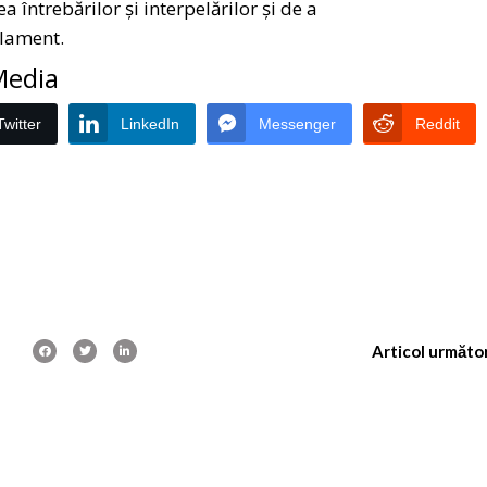
 întrebărilor şi interpelărilor şi de a
rlament.
 Media
Twitter
LinkedIn
Messenger
Reddit
Articol următo