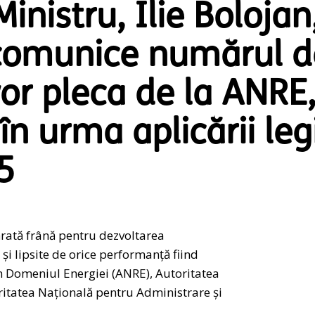
nistru, Ilie Bolojan
 comunice numărul d
vor pleca de la ANRE
n urma aplicării legi
5
ărată frână pentru dezvoltarea
și lipsite de orice performanță fiind
n Domeniul Energiei (ANRE), Autoritatea
ritatea Națională pentru Administrare și