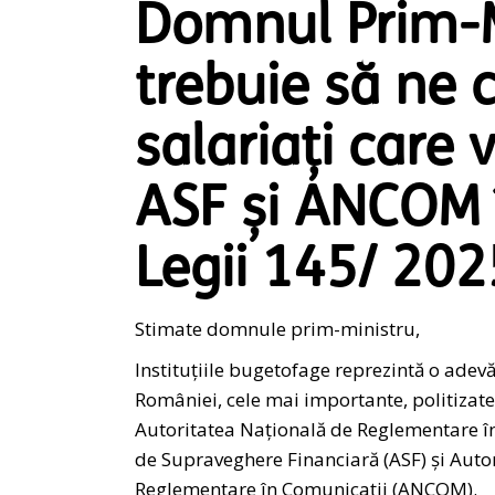
Domnul Prim-Mi
trebuie să ne
salariați care 
ASF și ANCOM î
Legii 145/ 202
Stimate domnule prim-ministru,
Instituțiile bugetofage reprezintă o adev
României, cele mai importante, politizate 
Autoritatea Națională de Reglementare î
de Supraveghere Financiară (ASF) și Auto
Reglementare în Comunicații (ANCOM).