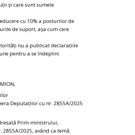
tuții și care sunt sumele
 reducere cu 10% a posturilor de
turile de suport, așa cum cere
torități nu a publicat declarațiile
pune pentru a se îndeplini
IMION,
ilor
Camera Deputaților cu nr. 2855A/2025
resată Prim-ministrului,
nr. 2855A/2025, având ca temă