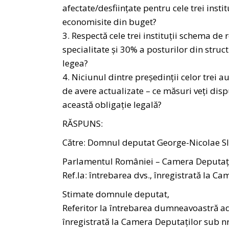
afectate/desființate pentru cele trei insti
economisite din buget?
3. Respectă cele trei instituții schema de
specialitate și 30% a posturilor din struc
legea?
4. Niciunul dintre președinții celor trei au
de avere actualizate – ce măsuri veți dis
această obligație legală?
RĂSPUNS:
Către: Domnul deputat George-Nicolae S
Parlamentul României – Camera Deputaț
Ref.la: întrebarea dvs., înregistrată la 
Stimate domnule deputat,
Referitor la întrebarea dumneavoastră ad
înregistrată la Camera Deputaților sub 