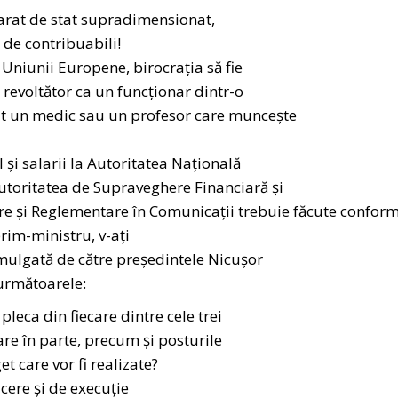
arat de stat supradimensionat,
ă de contribuabili!
 Uniunii Europene, birocrația să fie
revoltător ca un funcționar dintr-o
ât un medic sau un profesor care muncește
și salarii la Autoritatea Națională
utoritatea de Supraveghere Financiară și
re și Reglementare în Comunicații trebuie făcute confor
rim-ministru, v-ați
omulgată de către președintele Nicușor
 următoarele:
pleca din fiecare dintre cele trei
care în parte, precum și posturile
et care vor fi realizate?
cere și de execuție