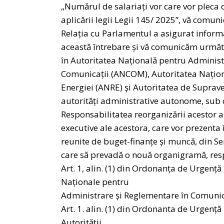
„Numărul de salariaţi vor care vor plec
aplicării legii Legii 145/ 2025”, vă com
Relația cu Parlamentul a asigurat informa
această întrebare și vă comunicăm următ
în Autoritatea Naţională pentru Adminis
Comunicaţii (ANCOM), Autoritatea Națio
Energiei (ANRE) și Autoritatea de Suprav
autorități administrative autonome, sub 
Responsabilitatea reorganizării acestor a
executive ale acestora, care vor prezenta
reunite de buget-finanțe și muncă, din S
care să prevadă o nouă organigramă, resp
Art. 1, alin. (1) din Ordonanța de Urgență 
Naționale pentru
Administrare şi Reglementare în Comunicaț
Art. 1. alin. (1) din Ordonanta de Urgenț
Autorității