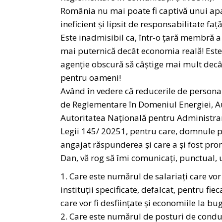
România nu mai poate fi captivă unui ap
ineficient și lipsit de responsabilitate faț
Este inadmisibil ca, într-o țară membră a
mai puternică decât economia reală! Este 
agenție obscură să câștige mai mult dec
pentru oameni!
Având în vedere că reducerile de personal 
de Reglementare în Domeniul Energiei, A
Autoritatea Națională pentru Administra
Legii 145/ 20251, pentru care, domnule p
angajat răspunderea și care a și fost pr
Dan, vă rog să îmi comunicați, punctual,
1. Care este numărul de salariați care vor 
instituții specificate, defalcat, pentru fie
care vor fi desființate și economiile la bug
2. Care este numărul de posturi de condu