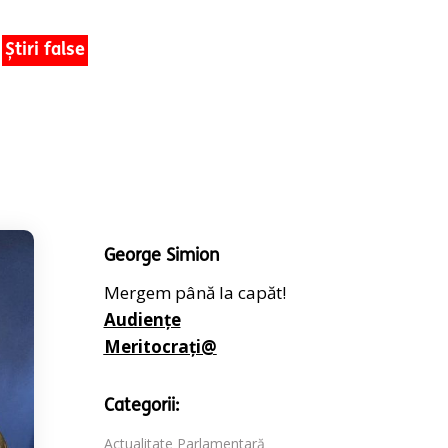
Știri false
George Simion
Mergem până la capăt!
Audiențe
Meritocrați@
Categorii:
Actualitate Parlamentară