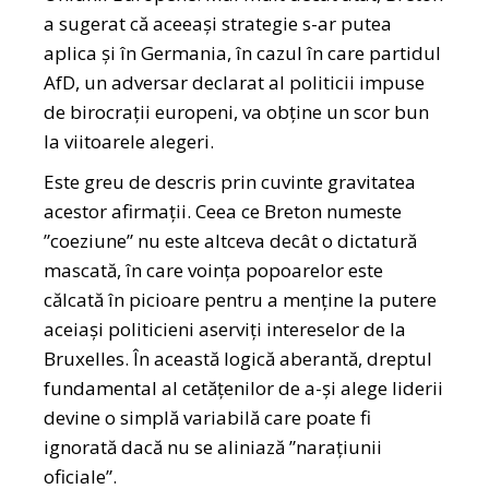
a sugerat că aceeași strategie s-ar putea
aplica și în Germania, în cazul în care partidul
AfD, un adversar declarat al politicii impuse
de birocrații europeni, va obține un scor bun
la viitoarele alegeri.
Este greu de descris prin cuvinte gravitatea
acestor afirmații. Ceea ce Breton numeste
”coeziune” nu este altceva decât o dictatură
mascată, în care voința popoarelor este
călcată în picioare pentru a menține la putere
aceiași politicieni aserviți intereselor de la
Bruxelles. În această logică aberantă, dreptul
fundamental al cetățenilor de a-și alege liderii
devine o simplă variabilă care poate fi
ignorată dacă nu se aliniază ”narațiunii
oficiale”.