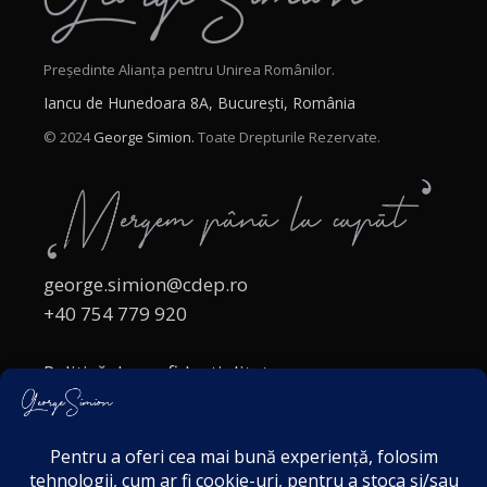
Președinte Alianța pentru Unirea Românilor.
Iancu de Hunedoara 8A, București, România
© 2024
George Simion.
Toate Drepturile Rezervate.
george.simion@cdep.ro
+40 754 779 920
Politică de confidențialitate
Politica cookies
Termeni și Condiții
Acordul de markting