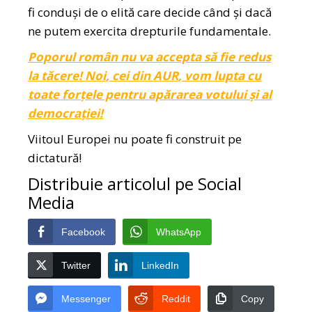
fi conduși de o elită care decide când și dacă
ne putem exercita drepturile fundamentale.
Poporul român nu va accepta să fie redus
la tăcere! Noi, cei din AUR, vom lupta cu
toate forțele pentru apărarea votului și al
democrației!
Viitoul Europei nu poate fi construit pe
dictatură!
Distribuie articolul pe Social
Media
Facebook
WhatsApp
Twitter
LinkedIn
Messenger
Reddit
Copy