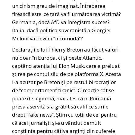
un cinism greu de imaginat. Întrebarea
firească este: ce țară va fi următoarea victimă?
Germania, dacă AfD va înregistra succes?
Italia, dacă politica suveranistă a Giorgiei
Meloni va deveni ”incomodă”?
Declarațiile lui Thierry Breton au făcut valuri
nu doar în Europa, ci și peste Atlantic,
captând atenția lui Elon Musk, care a preluat
știrea pe contul său de pe platforma X. Acesta
i-a acuzat pe Breton și pe restul birocraților
de ”comportament tiranic”. O reacție cât se
poate de legitimă, mai ales că în România
presa aservită s-a grăbit să califice știrile
drept ”fake news”. Știm cu toții de ce: pentru
că acei jurnaliști și-au vândut demult
conștiința pentru câtiva arginți din cuferele