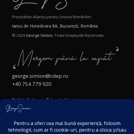
Președinte Alianța pentru Unirea Românilor.
Iancu de Hunedoara 8A, București, România
© 2024
George Simion.
Toate Drepturile Rezervate.
george.simion@cdep.ro
+40 754 779 920
Politică de confidențialitate
Politica cookies
Termeni și Condiții
Acordul de markting
Disclaimer