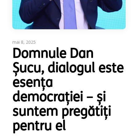
mai 8, 2025
Domnule Dan
Șucu, dialogul este
esența
democrației – și
suntem pregătiți
pentru el