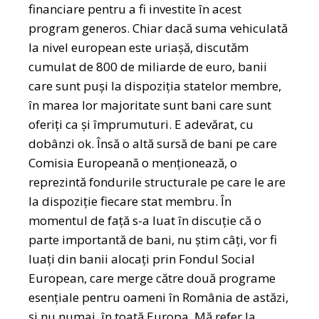
financiare pentru a fi investite în acest
program generos. Chiar dacă suma vehiculată
la nivel european este uriașă, discutăm
cumulat de 800 de miliarde de euro, banii
care sunt puși la dispoziția statelor membre,
în marea lor majoritate sunt bani care sunt
oferiți ca și împrumuturi. E adevărat, cu
dobânzi ok. Însă o altă sursă de bani pe care
Comisia Europeană o menționează, o
reprezintă fondurile structurale pe care le are
la dispoziție fiecare stat membru. În
momentul de față s-a luat în discuție că o
parte importantă de bani, nu știm câți, vor fi
luați din banii alocați prin Fondul Social
European, care merge către două programe
esențiale pentru oameni în România de astăzi,
și nu numai, în toată Europa. Mă refer la