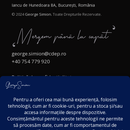
Iancu de Hunedoara 8A, București, România
© 2024
George Simion.
Toate Drepturile Rezervate.
george.simion@cdep.ro
+40 754 779 920
Politică de confidențialitate
Politica cookies
Termeni și Condiții
Acordul de markting
Disclaimer