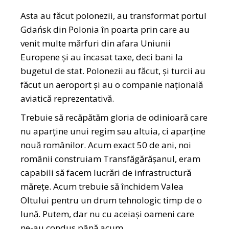
Asta au făcut polonezii, au transformat portul
Gdańsk din Polonia în poarta prin care au
venit multe mărfuri din afara Uniunii
Europene și au încasat taxe, deci bani la
bugetul de stat. Polonezii au făcut, și turcii au
făcut un aeroport și au o companie națională
aviatică reprezentativă.
Trebuie să recăpătăm gloria de odinioară care
nu aparține unui regim sau altuia, ci aparține
nouă românilor. Acum exact 50 de ani, noi
românii construiam Transfăgărășanul, eram
capabili să facem lucrări de infrastructură
mărețe. Acum trebuie să închidem Valea
Oltului pentru un drum tehnologic timp de o
lună. Putem, dar nu cu aceiași oameni care
ne-au condus până acum.