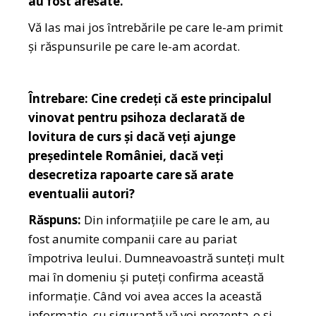
au fost aresate.
Vă las mai jos întrebările pe care le-am primit
și răspunsurile pe care le-am acordat.
Întrebare: Cine credeți că este principalul
vinovat pentru psihoza declarată de
lovitura de curs și dacă veți ajunge
președintele României, dacă veți
desecretiza rapoarte care să arate
eventualii autori?
Răspuns:
Din informațiile pe care le am, au
fost anumite companii care au pariat
împotriva leului. Dumneavoastră sunteți mult
mai în domeniu și puteți confirma această
informație. Când voi avea acces la această
informație, cu siguranță vă voi prezenta-o și