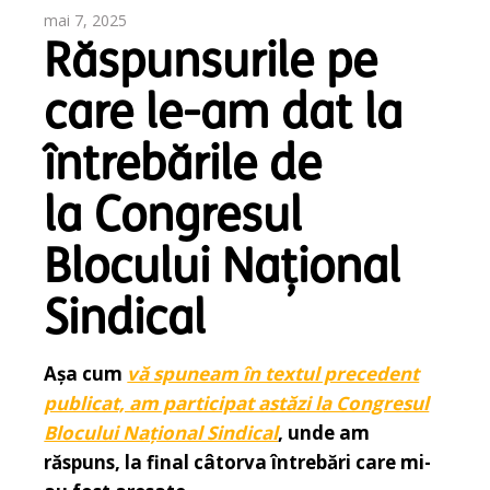
mai 7, 2025
Răspunsurile pe
care le-am dat la
întrebările de
la Congresul
Blocului Național
Sindical
Așa cum
vă spuneam în textul precedent
publicat, am participat astăzi la Congresul
Blocului Național Sindical
, unde am
răspuns, la final câtorva întrebări care mi-