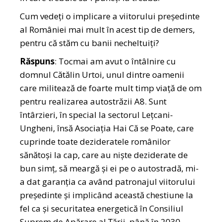
Cum vedeți o implicare a viitorului președinte
al României mai mult în acest tip de demers,
pentru că stăm cu banii necheltuiți?
Răspuns
: Tocmai am avut o întâlnire cu
domnul Cătălin Urtoi, unul dintre oamenii
care militează de foarte mult timp viață de om
pentru realizarea autostrăzii A8. Sunt
întârzieri, în special la sectorul Leţcani-
Ungheni, însă Asociația Hai Că se Poate, care
cuprinde toate dezideratele românilor
sănătoși la cap, care au niște deziderate de
bun simț, să meargă și ei pe o autostradă, mi-
a dat garanția ca având patronajul viitorului
președinte și implicând această chestiune la
fel ca și securitatea energetică în Consiliul
Suprem de Apărare al Țării, până în 2030,