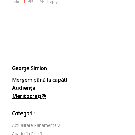
-1
Reply
George Simion
Mergem până la capăt!
Audiențe
Meritocrați@
Categorii:
Actualitate Parlamentară
Apariții în Presă