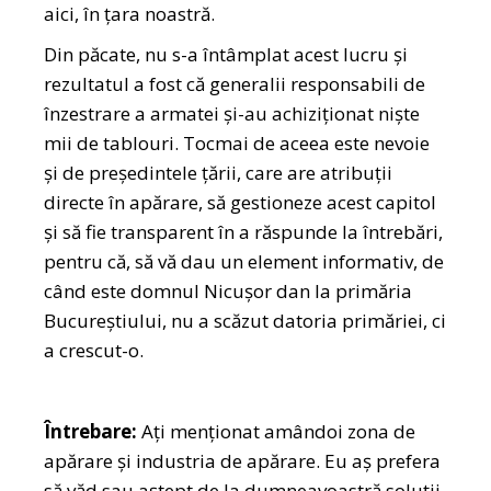
aici, în țara noastră.
Din păcate, nu s-a întâmplat acest lucru și
rezultatul a fost că generalii responsabili de
înzestrare a armatei și-au achiziționat niște
mii de tablouri. Tocmai de aceea este nevoie
și de președintele țării, care are atribuții
directe în apărare, să gestioneze acest capitol
și să fie transparent în a răspunde la întrebări,
pentru că, să vă dau un element informativ, de
când este domnul Nicușor dan la primăria
Bucureștiului, nu a scăzut datoria primăriei, ci
a crescut-o.
Întrebare:
Ați menționat amândoi zona de
apărare și industria de apărare. Eu aș prefera
să văd sau aștept de la dumneavoastră soluții.