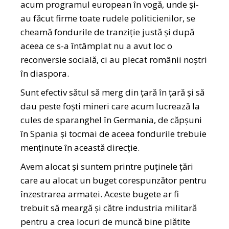
acum programul european în vogă, unde și-
au făcut firme toate rudele politicienilor, se
cheamă fondurile de tranziție justă și după
aceea ce s-a întâmplat nu a avut loc o
reconversie socială, ci au plecat românii noștri
în diaspora.
Sunt efectiv sătul să merg din țară în țară și să
dau peste foști mineri care acum lucrează la
cules de sparanghel în Germania, de căpșuni
în Spania și tocmai de aceea fondurile trebuie
menținute în această direcție.
Avem alocat și suntem printre puținele țări
care au alocat un buget corespunzător pentru
înzestrarea armatei. Aceste bugete ar fi
trebuit să meargă și către industria militară
pentru a crea locuri de muncă bine plătite