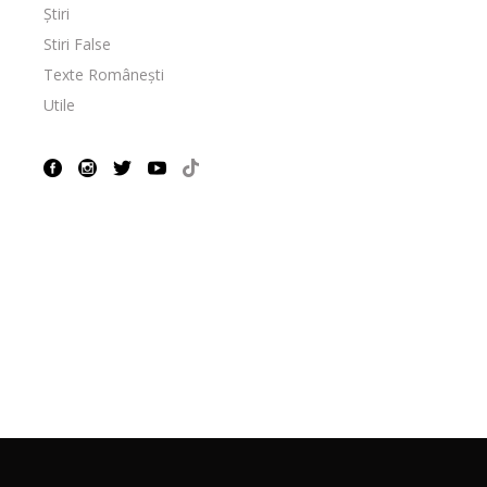
Știri
Stiri False
Texte Românești
Utile