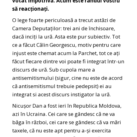
votat împotrivă. Acum este rândul vostru
să reacționați.
O lege foarte periculoasă a trecut astăzi de
Camera Deputaților: trei ani de închisoare,
dacă inciți la ură. Asta este pur subiectiv. Tot
ce a făcut Călin Georgescu, motiv pentru care
injust este chemat acum la Parchet, tot ce ați
făcut fiecare dintre voi poate fi integrat într-un
discurs de ură. Sub cupola mare a
antisemitismului (sigur, cine nu este de acord
că antisemitismul trebuie pedepsit) ei au
integrat si acest discurs instigator la ură.
Nicușor Dan a fost ieri în Republica Moldova,
azi în Ucraina. Cei care se gândesc că ne va
băga în război, cei care se gândesc că va mări
taxele, că nu este apt pentru a-și exercita