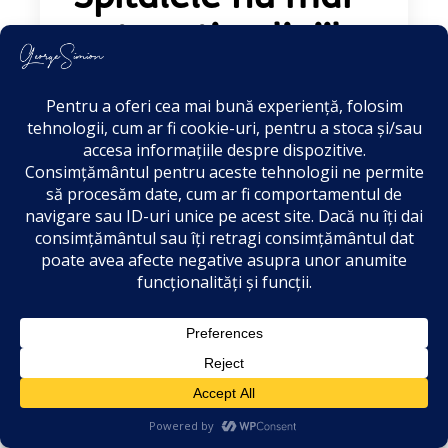
pot susține liniile
de gardă –
situația din
municipiul
București, o nouă
întrebare
parlamentară
pentru domnul
Alexandru Rafila,
ministrul