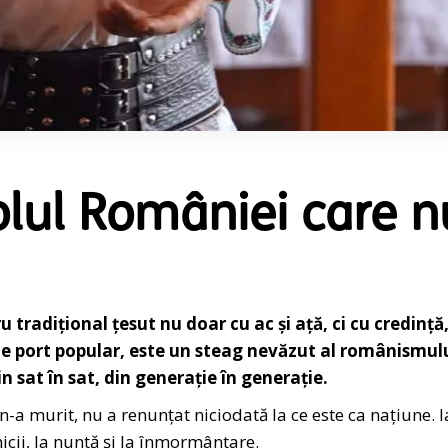
olul României care n
u tradițional țesut nu doar cu ac și ață, ci cu credință
 de port popular, este un steag nevăzut al românismul
n sat în sat, din generație în generație.
-a murit, nu a renunțat niciodată la ce este ca națiune. I
nicii, la nuntă și la înmormântare.