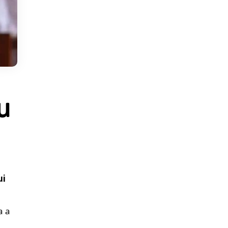
u
,
ui
a a