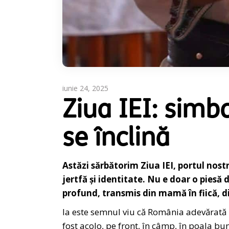
iunie 24, 2025
Ziua IEI: simb
se înclină
Astăzi sărbătorim Ziua IEI, portul nostr
jertfă și identitate. Nu e doar o piesă
profund, transmis din mamă în fiică, di
Ia este semnul viu că România adevărată n
fost acolo, pe front, în câmp, în poala bu