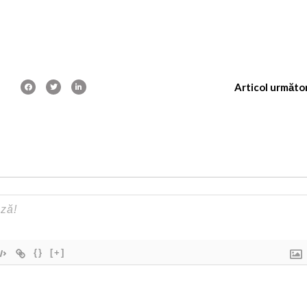
Articol următo
{}
[+]