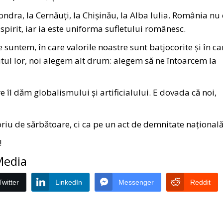
ndra, la Cernăuți, la Chișinău, la Alba Iulia. România nu 
spirit, iar ia este uniforma sufletului românesc.
e suntem, în care valorile noastre sunt batjocorite și în ca
cutul lor, noi alegem alt drum: alegem să ne întoarcem la
 îl dăm globalismului și artificialului. E dovada că noi,
riu de sărbătoare, ci ca pe un act de demnitate națională
!
 Media
Twitter
LinkedIn
Messenger
Reddit