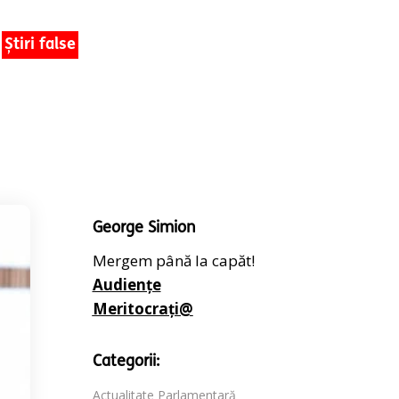
Știri false
George Simion
Mergem până la capăt!
Audiențe
Meritocrați@
Categorii:
Actualitate Parlamentară