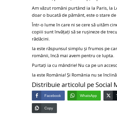
Am văzut români purtând ia la Paris, la Lo
doar o bucată de pământ, este o stare de 
Într-o lume în care ni se cere să uităm cin
copiii sunt învățați să se rușineze de tre
rădăcini.
Ia este răspunsul simplu și frumos pe care
românii, încă mai avem pentru ce lupta.
Purtați ia cu mândrie! Nu ca pe un acceso
Ia este România! Și România nu se înclină
Distribuie articolul pe Social
Facebook
WhatsApp
Copy