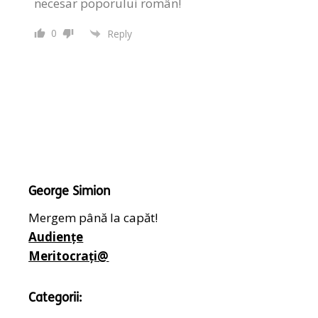
necesar poporului român!
0
Reply
George Simion
Mergem până la capăt!
Audiențe
Meritocrați@
Categorii: