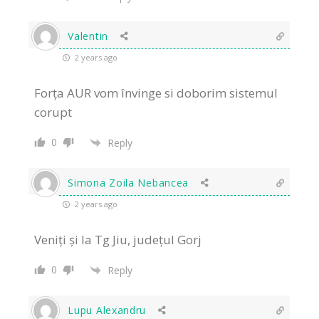
Valentin
2 years ago
Forța AUR vom învinge si doborim sistemul
corupt
0
Reply
Simona Zoila Nebancea
2 years ago
Veniți și la Tg Jiu, județul Gorj
0
Reply
Lupu Alexandru