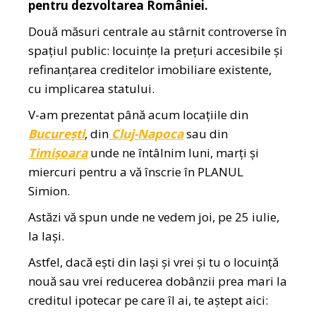
pentru dezvoltarea României.
Două măsuri centrale au stârnit controverse în
spațiul public: locuințe la prețuri accesibile și
refinanțarea creditelor imobiliare existente,
cu implicarea statului.
V-am prezentat până acum locațiile din
București
, din
Cluj-Napoca
sau din
Timișoara
unde ne întâlnim luni, marți și
miercuri pentru a vă înscrie în PLANUL
Simion.
Astăzi vă spun unde ne vedem joi, pe 25 iulie,
la Iași.
Astfel, dacă ești din Iași și vrei și tu o locuință
nouă sau vrei reducerea dobânzii prea mari la
creditul ipotecar pe care îl ai, te aștept aici: