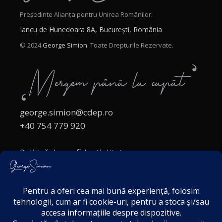
Președinte Alianța pentru Unirea Românilor.
Iancu de Hunedoara 8A, București, România
© 2024
George Simion.
Toate Drepturile Rezervate.
george.simion@cdep.ro
+40 754 779 920
Politică de confidențialitate
Politica cookies
Termeni și Condiții
Acordul de markting
Disclaimer