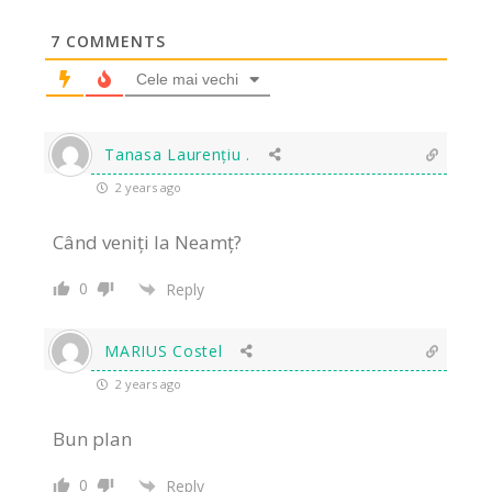
7
COMMENTS
Cele mai vechi
Tanasa Laurențiu .
2 years ago
Când veniți la Neamț?
0
Reply
MARIUS Costel
2 years ago
Bun plan
0
Reply