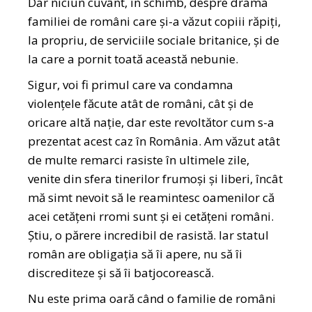
Dar niciun cuvânt, în schimb, despre drama
familiei de români care și-a văzut copiii răpiți,
la propriu, de serviciile sociale britanice, și de
la care a pornit toată această nebunie.
Sigur, voi fi primul care va condamna
violențele făcute atât de români, cât și de
oricare altă nație, dar este revoltător cum s-a
prezentat acest caz în România. Am văzut atât
de multe remarci rasiste în ultimele zile,
venite din sfera tinerilor frumoși și liberi, încât
mă simt nevoit să le reamintesc oamenilor că
acei cetățeni rromi sunt și ei cetățeni români.
Știu, o părere incredibil de rasistă. Iar statul
român are obligația să îi apere, nu să îi
discrediteze și să îi batjocorească.
Nu este prima oară când o familie de români