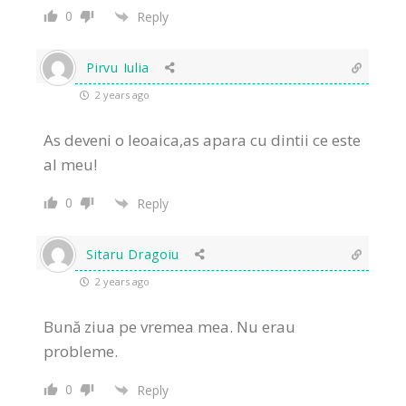
0
Reply
Pirvu Iulia
2 years ago
As deveni o leoaica,as apara cu dintii ce este
al meu!
0
Reply
Sitaru Dragoiu
2 years ago
Bună ziua pe vremea mea. Nu erau
probleme.
0
Reply