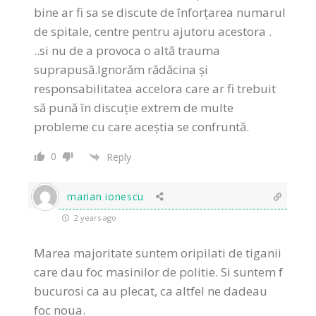
bine ar fi sa se discute de înforțarea numarul
de spitale, centre pentru ajutoru acestora .
..si nu de a provoca o altă trauma
suprapusă.Ignorăm rădăcina şi
responsabilitatea accelora care ar fi trebuit
să pună în discuție extrem de multe
probleme cu care aceştia se confruntă.
0
Reply
marian ionescu
2 years ago
Marea majoritate suntem oripilati de tiganii
care dau foc masinilor de politie. Si suntem f
bucurosi ca au plecat, ca altfel ne dadeau
foc noua.