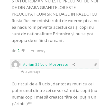
STATUL ROMAN NU ESTE PRECUPAT DE NOI
DE DIN AFARA GRANITELOR ESTE
PREOCUPAT CUM SR NE BAGE IN RAZBOI CU
Rusia.Rusine ministerului de externe pt ca nu
ea naduro în privința acestui caz și copi nu
sunt de naționalitate Britanica și nu se pot
apropia de ei fiind romani ,
2
Reply
Adrian Săftoiu-Mosorescu
2 years ago
Cu riscul de a fi ucis , dar tot aș muri cu cel
puțin unul dintre cei ce vor să-mi ia copii (nu
numai copii mei să crească făra cel puțin un
părinte )!!!!