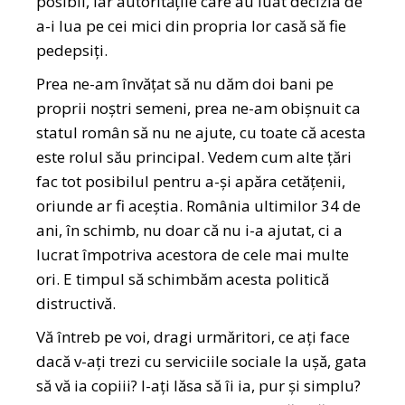
posibil, iar autoritățile care au luat decizia de
a-i lua pe cei mici din propria lor casă să fie
pedepsiți.
Prea ne-am învățat să nu dăm doi bani pe
proprii noștri semeni, prea ne-am obișnuit ca
statul român să nu ne ajute, cu toate că acesta
este rolul său principal. Vedem cum alte țări
fac tot posibilul pentru a-și apăra cetățenii,
oriunde ar fi aceștia. România ultimilor 34 de
ani, în schimb, nu doar că nu i-a ajutat, ci a
lucrat împotriva acestora de cele mai multe
ori. E timpul să schimbăm acesta politică
distructivă.
Vă întreb pe voi, dragi urmăritori, ce ați face
dacă v-ați trezi cu serviciile sociale la ușă, gata
să vă ia copiii? I-ați lăsa să îi ia, pur și simplu?