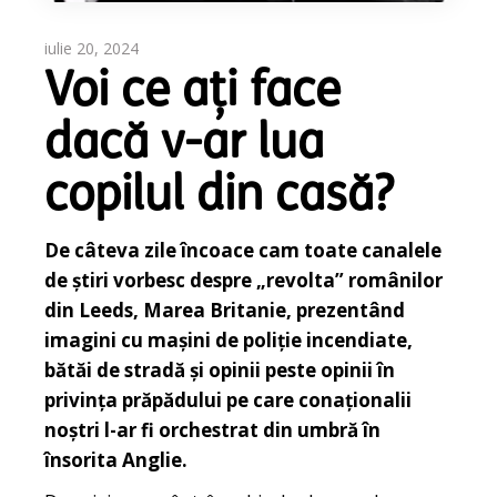
iulie 20, 2024
Voi ce ați face
dacă v-ar lua
copilul din casă?
De câteva zile încoace cam toate canalele
de știri vorbesc despre „revolta” românilor
din Leeds, Marea Britanie, prezentând
imagini cu mașini de poliție incendiate,
bătăi de stradă și opinii peste opinii în
privința prăpădului pe care conaționalii
noștri l-ar fi orchestrat din umbră în
însorita Anglie.