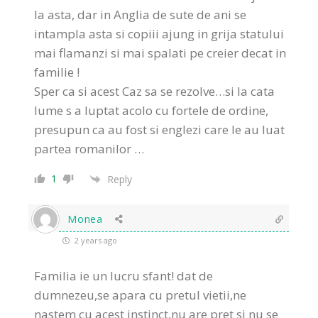
la asta, dar in Anglia de sute de ani se
intampla asta si copiii ajung in grija statului
mai flamanzi si mai spalati pe creier decat in
familie !
Sper ca si acest Caz sa se rezolve…si la cata
lume s a luptat acolo cu fortele de ordine,
presupun ca au fost si englezi care le au luat
partea romanilor …
1
Reply
Monea
2 years ago
Familia ie un lucru sfant! dat de
dumnezeu,se apara cu pretul vietii,ne
nastem cu acest instinct,nu are pret si nu se