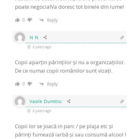
poate negocia!Va doresc tot binele din lume!
0
Reply
N N
2 years ago
Copii aparțin părinților și nu a organizațiilor.
De ce numai copii românilor sunt vizați.
0
Reply
Vasile Dumitru
2 years ago
Copii lor se joacă in parc / pe plaja etc și
părinți fumează iarbă și sau consumă alcool !