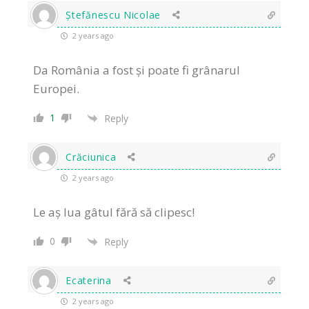
Ștefănescu Nicolae
2 years ago
Da România a fost și poate fi grânarul
Europei.
1
Reply
Crăciunica
2 years ago
Le aș lua gâtul fără să clipesc!
0
Reply
Ecaterina
2 years ago