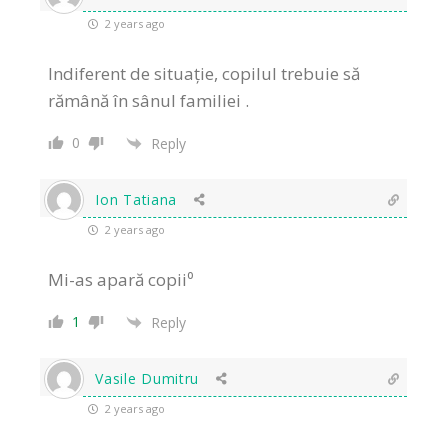
2 years ago
Indiferent de situație, copilul trebuie să
rămână în sânul familiei .
0
Reply
Ion Tatiana
2 years ago
Mi-as apară copii⁰
1
Reply
Vasile Dumitru
2 years ago