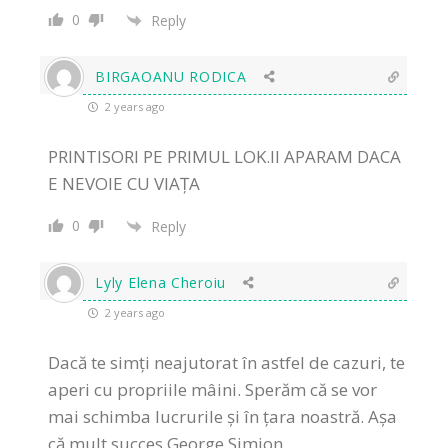
0
Reply
BIRGAOANU RODICA
2 years ago
PRINTISORI PE PRIMUL LOK.II APARAM DACA
E NEVOIE CU VIAȚA
0
Reply
Lyly Elena Cheroiu
2 years ago
Dacă te simți neajutorat în astfel de cazuri, te
aperi cu propriile mâini. Sperăm că se vor
mai schimba lucrurile și în țara noastră. Așa
că mult succes George Simion.