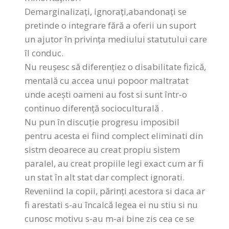
Demarginalizați, ignorați,abandonați se
pretinde o integrare fără a oferii un suport
un ajutor în privința mediului statutului care
îl conduc.
Nu reuşesc să diferențiez o disabilitate fizică,
mentală cu accea unui popoor maltratat
unde aceşti oameni au fost si sunt într-o
continuo diferență socioculturală .
Nu pun în discuție progresu imposibil
pentru acesta ei fiind complect eliminati din
sistm deoarece au creat propiu sistem
paralel, au creat propiile legi exact cum ar fi
un stat în alt stat dar complect ignorati.
Reveniind la copii, părinți acestora si daca ar
fi arestati s-au încalcă legea ei nu stiu si nu
cunosc motivu s-au m-ai bine zis cea ce se