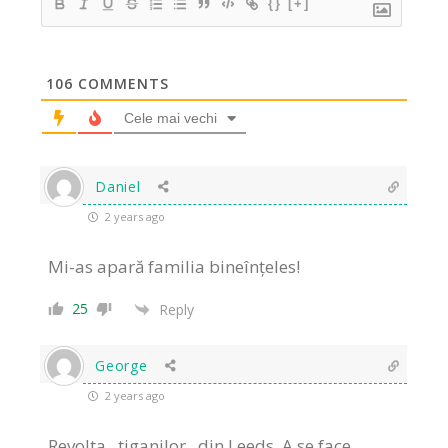
{}
[+]
106
COMMENTS
Cele mai vechi
Daniel
2 years ago
Mi-as apară familia bineînțeles!
25
Reply
George
2 years ago
Revolta ,,tiganilor,, din Leeds. A se face