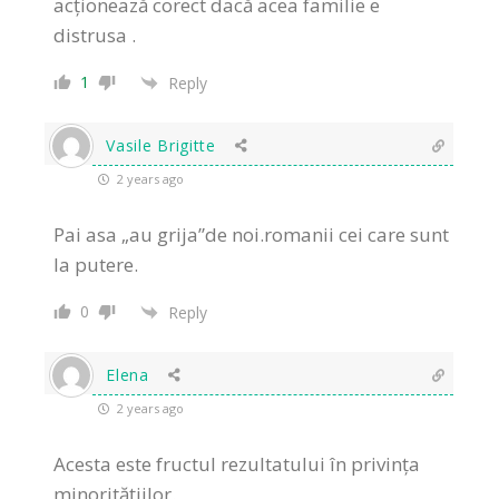
acționează corect dacă acea familie e
distrusa .
1
Reply
Vasile Brigitte
2 years ago
Pai asa „au grija”de noi.romanii cei care sunt
la putere.
0
Reply
Elena
2 years ago
Acesta este fructul rezultatului în privința
minoritățiilor.