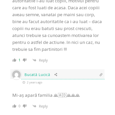
autoritatile i-au luat copiii, motivul pentru
care au fost luati de acasa. Daca acei copiii
aveau semne, vanatai pe maini sau corp,
bine au facut autoritatile ca i-au luat – daca
copiii nu erau batuti sau prost crescuti,
atunci trebuie sa cunoastem motivarea lor
pentru o astfel de actiune. In nici un caz, nu
trebuie sa fim partinitori !!!
1
Reply
Bucată Lucică
2 years ago
Mi-aș apară familia 🙏🇦🇩🙏🙏🙏
0
Reply