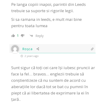
Pe langa copiii inapoi, parintii din Leeds
trebuie sa suporte si rigorile legii.
Si sa ramana in leeds, e mult mai bine
pentru toata lumea
1
Reply
Roșca
2 years ago
Sunt sigur că toți cei care își iubesc pruncii ar
face la fel… bravos… englezii trebuie să
conștientizeze că nu suntem de acord cu
aberațiile lor dacă tot se bat cu pumnii în
piept că ai libertatea de exprimare la ei în
țară..