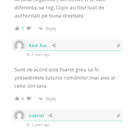
diferenta, va rog. Copii au fost luat de
authoritati pe buna dreptate.
1
Reply
Raul Rus
2 years ago
Sunt de acord.este foarte greu sa fii
președintele tuturor românilor;mai ales al
celor din tara.
0
Reply
Gabriel
2 years ago