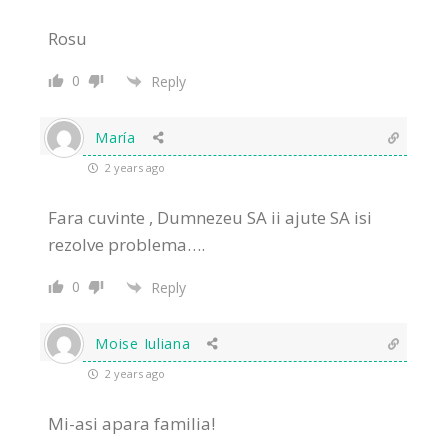
Rosu
0
Reply
María
2 years ago
Fara cuvinte , Dumnezeu SA ii ajute SA isi
rezolve problema….
0
Reply
Moise Iuliana
2 years ago
Mi-asi apara familia!