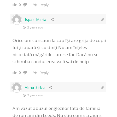
0
Reply
Ispas Maria
2 years ago
Orice om cu scaun la cap își are grija de copii
lui ,ii apară și cu dinți Nu am înțeles
niciodată măgăriile care se fac Dacă nu se
schimba conducerea va fi vai de noip
0
Reply
Alma Sirbu
2 years ago
Am vazut abuzul englezilor fata de familia
de romani din Leeds. Nu stiu cum s a ajuns