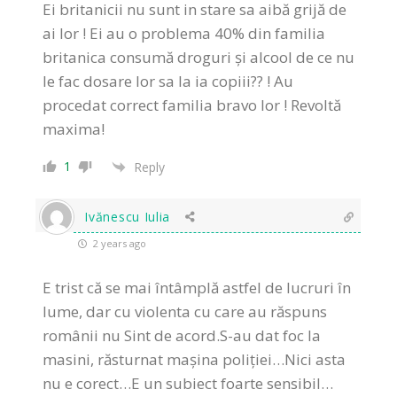
Ei britanicii nu sunt in stare sa aibă grijă de
ai lor ! Ei au o problema 40% din familia
britanica consumă droguri și alcool de ce nu
le fac dosare lor sa la ia copiii?? ! Au
procedat correct familia bravo lor ! Revoltă
maxima!
1
Reply
Ivănescu Iulia
2 years ago
E trist că se mai întâmplă astfel de lucruri în
lume, dar cu violenta cu care au răspuns
românii nu Sint de acord.S-au dat foc la
masini, răsturnat mașina poliției…Nici asta
nu e corect…E un subiect foarte sensibil…