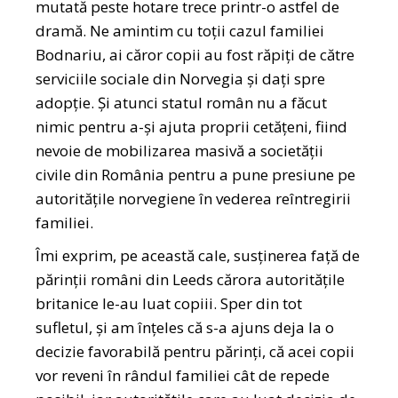
mutată peste hotare trece printr-o astfel de
dramă. Ne amintim cu toții cazul familiei
Bodnariu, ai căror copii au fost răpiți de către
serviciile sociale din Norvegia și dați spre
adopție. Și atunci statul român nu a făcut
nimic pentru a-și ajuta proprii cetățeni, fiind
nevoie de mobilizarea masivă a societății
civile din România pentru a pune presiune pe
autoritățile norvegiene în vederea reîntregirii
familiei.
Îmi exprim, pe această cale, susținerea față de
părinții români din Leeds cărora autoritățile
britanice le-au luat copiii. Sper din tot
sufletul, și am înțeles că s-a ajuns deja la o
decizie favorabilă pentru părinți, că acei copii
vor reveni în rândul familiei cât de repede