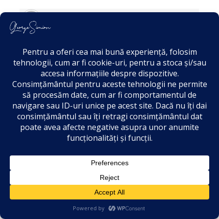
Nichitean Ioan
2 years ago
Ai dreptate. Abuzurile contra românilor
continuă. Prima dată am crezut că sunt o
familie de rromi dar se pară că fenomenul
este mult mai amplu. În sfârșit o reacție de
solidaritate care mai șterge umilințele de
până acum.
0
Reply
Flavius Gherghina
106
2 years ago
Normal pana ajungeau sa puna mana pe