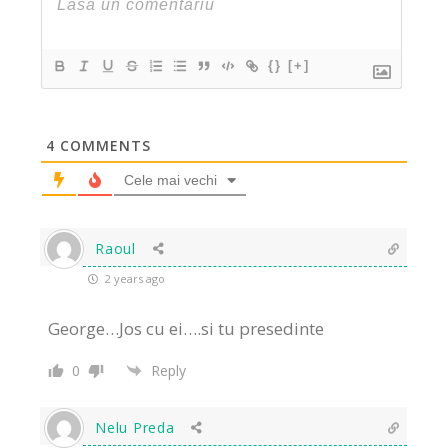
{}
[+]
4
COMMENTS
Cele mai vechi
Raoul
2 years ago
George…Jos cu ei….si tu presedinte
0
Reply
Nelu Preda