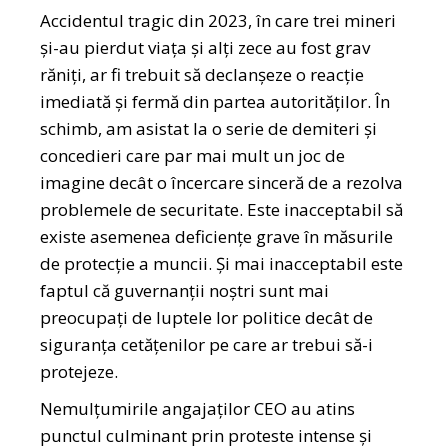
Accidentul tragic din 2023, în care trei mineri
și-au pierdut viața și alți zece au fost grav
răniți, ar fi trebuit să declanșeze o reacție
imediată și fermă din partea autorităților. În
schimb, am asistat la o serie de demiteri și
concedieri care par mai mult un joc de
imagine decât o încercare sinceră de a rezolva
problemele de securitate. Este inacceptabil să
existe asemenea deficiențe grave în măsurile
de protecție a muncii. Și mai inacceptabil este
faptul că guvernanții noștri sunt mai
preocupați de luptele lor politice decât de
siguranța cetățenilor pe care ar trebui să-i
protejeze.
Nemulțumirile angajaților CEO au atins
punctul culminant prin proteste intense și