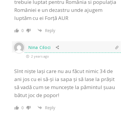
trebuie luptat pentru România si populația
României e un dezastru unde ajugem
luptăm cu ei Forță AUR
0
Reply
Nina Ciloci
2 years ago
Sînt niște lași care nu au făcut nimic 34 de
ani jos cu ei să-și ia sapa și să lase la prășit
să vadă cum se muncește la pămintul șuau
bătut joc de popor!
0
Reply