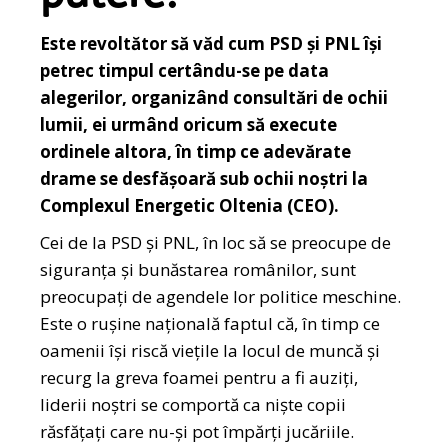
Este revoltător să văd cum PSD și PNL își
petrec timpul certându-se pe data
alegerilor, organizând consultări de ochii
lumii, ei urmând oricum să execute
ordinele altora, în timp ce adevărate
drame se desfășoară sub ochii noștri la
Complexul Energetic Oltenia (CEO).
Cei de la PSD și PNL, în loc să se preocupe de
siguranța și bunăstarea românilor, sunt
preocupați de agendele lor politice meschine.
Este o rușine națională faptul că, în timp ce
oamenii își riscă viețile la locul de muncă și
recurg la greva foamei pentru a fi auziți,
liderii noștri se comportă ca niște copii
răsfățați care nu-și pot împărți jucăriile.