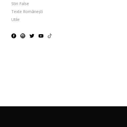
Stiri False
Texte Românești
Utile