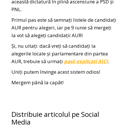
această dictatură în plină ascensiune a PSD și
PNL.
Primul pas este să semnați listele de candidați
AUR pentru alegeri, iar pe 9 iunie să mergeți
la vot să alegeți candidații AUR!
Și, nu uitați: dacă vreți să candidați la
alegerile locale și parlamentare din partea
AUR, trebuie să urmați
pașii explicați AICI
.
Uniți putem învinge acest sistem odios!
Mergem până la capăt!
Distribuie articolul pe Social
Media