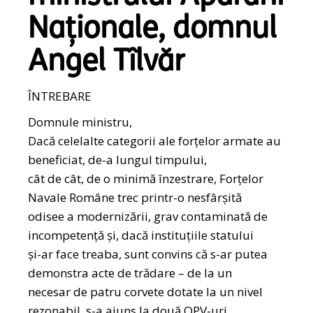
Naționale, domnul
Angel Tîlvăr
ÎNTREBARE
Domnule ministru,
Dacă celelalte categorii ale forțelor armate au
beneficiat, de-a lungul timpului,
cât de cât, de o minimă înzestrare, Forțelor
Navale Române trec printr-o nesfârșită
odisee a modernizării, grav contaminată de
incompetență și, dacă instituțiile statului
și-ar face treaba, sunt convins că s-ar putea
demonstra acte de trădare – de la un
necesar de patru corvete dotate la un nivel
rezonabil, s-a ajuns la două OPV-uri,