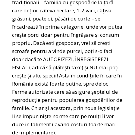
tradiționali – familia cu gospodărie la țară
care deține câteva hectare, 1-2 vaci, câțiva
grăsuni, poate oi, păsări de curte – se
încadrează în prima categorie, unde vor putea
crește porci doar pentru îngrășare și consum
propriu. Dacă ești gospodar, vrei să crești
scroafe pentru a vinde purcei, poți s-o faci
doar dacă te AUTORIZEZI, ÎNREGISTREZI
FISCAL ( adică să plătești taxe) și NU mai poți
crește și alte specii! Asta în condițiile în care în
România există foarte puține, spre deloc
Ferme autorizate care să asigure șeptelul de
reproducție pentru popularea gospdăriilor de
familie. Chiar și acestora, prin noua legislație
li se impun niște norme care pe mulți îi vor
duce în faliment ( având costuri foarte mari
de implementare).