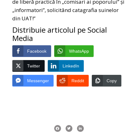
de liberă practică în „comisari ai poporului” și
„informatori”, solicitând catagrafia suinelor
din UAT!”
Distribuie articolul pe Social
Media
Facebook
WhatsApp
Twitter
LinkedIn
Messenger
Reddit
Copy